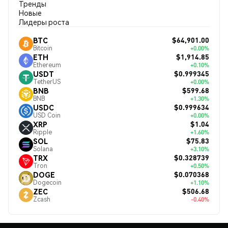
Тренды
Новые
Лидеры роста
$64,901.00
BTC
Bitcoin
+0.00%
$1,914.85
ETH
Ethereum
+0.10%
$0.999345
USDT
TetherUS
+0.00%
$599.68
BNB
BNB
+1.30%
$0.999634
USDC
USD Coin
+0.00%
$1.04
XRP
Ripple
+1.60%
$75.83
SOL
Solana
+3.10%
$0.328739
TRX
Tron
+0.50%
$0.070368
DOGE
Dogecoin
+1.10%
$506.68
ZEC
Zcash
-0.40%