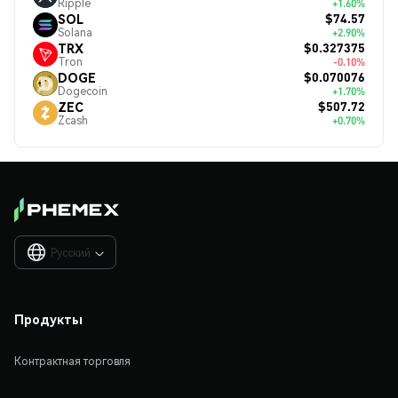
Ripple
+1.60%
$74.57
SOL
Solana
+2.90%
$0.327375
TRX
Tron
-0.10%
$0.070076
DOGE
Dogecoin
+1.70%
$507.72
ZEC
Zcash
+0.70%
Русский

Продукты
Контрактная торговля