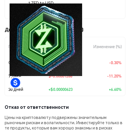
1 ZED to USD
$0.00010056
Движения цены ZED Token (ZED)
Изменение
Период
Изменение (%)
суммы
Сегодня
$-0.0000003
-0.30%
7 дней
$-0.00001268
-11.20%
30 дней
+
$0.00000623
+6.60%
Отказ от ответственности
Цены на криптовалюту подвержены значительным
рыночным рискам и волатильности. Инвестируйте только в
те продукты, которые вам хорошо знакомы и в рисках