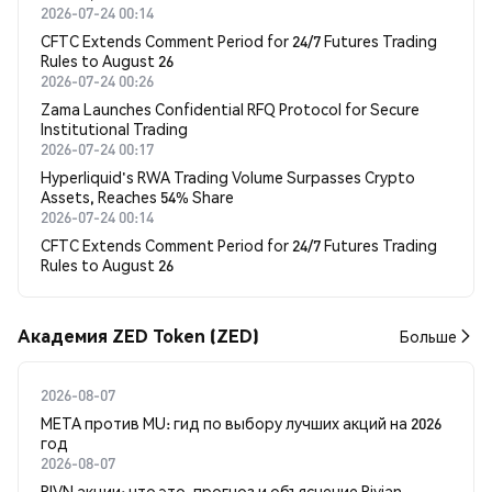
2026-07-24 00:14
CFTC Extends Comment Period for 24/7 Futures Trading
Rules to August 26
2026-07-24 00:26
Zama Launches Confidential RFQ Protocol for Secure
Institutional Trading
2026-07-24 00:17
Hyperliquid's RWA Trading Volume Surpasses Crypto
Assets, Reaches 54% Share
2026-07-24 00:14
CFTC Extends Comment Period for 24/7 Futures Trading
Rules to August 26
Академия ZED Token (ZED)
Больше
2026-08-07
META против MU: гид по выбору лучших акций на 2026
год
2026-08-07
RIVN акции: что это, прогноз и объяснение Rivian