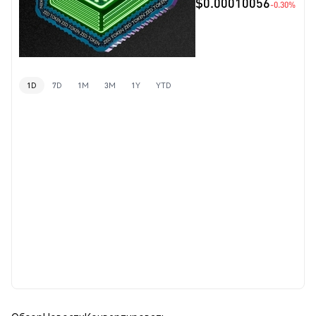
$0.00010056
-0.30%
1D
7D
1M
3M
1Y
YTD