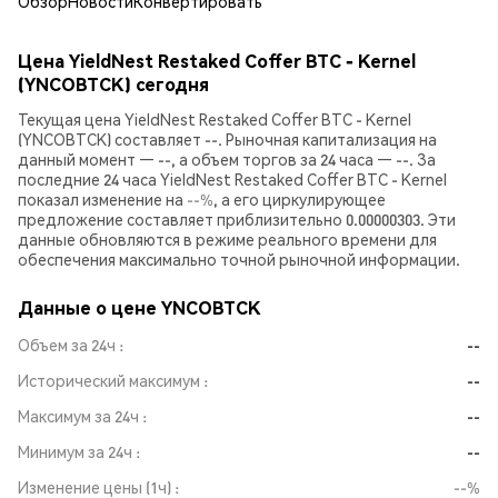
Обзор
Новости
Конвертировать
Цена YieldNest Restaked Coffer BTC - Kernel
(YNCOBTCK) сегодня
Текущая цена YieldNest Restaked Coffer BTC - Kernel
(YNCOBTCK) составляет --. Рыночная капитализация на
данный момент — --, а объем торгов за 24 часа — --. За
последние 24 часа YieldNest Restaked Coffer BTC - Kernel
показал изменение на
--%
, а его циркулирующее
предложение составляет приблизительно 0.00000303. Эти
данные обновляются в режиме реального времени для
обеспечения максимально точной рыночной информации.
Данные о цене YNCOBTCK
Объем за 24ч
--
Исторический максимум
--
Максимум за 24ч
--
Минимум за 24ч
--
Изменение цены (1ч)
--%