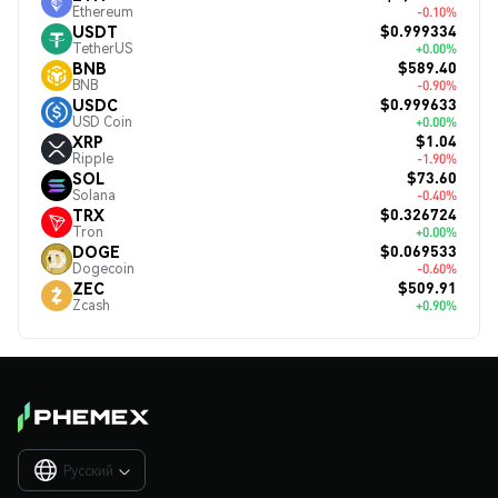
Ethereum
-0.10%
$0.999334
USDT
TetherUS
+0.00%
$589.40
BNB
BNB
-0.90%
$0.999633
USDC
USD Coin
+0.00%
$1.04
XRP
Ripple
-1.90%
$73.60
SOL
Solana
-0.40%
$0.326724
TRX
Tron
+0.00%
$0.069533
DOGE
Dogecoin
-0.60%
$509.91
ZEC
Zcash
+0.90%
Русский
