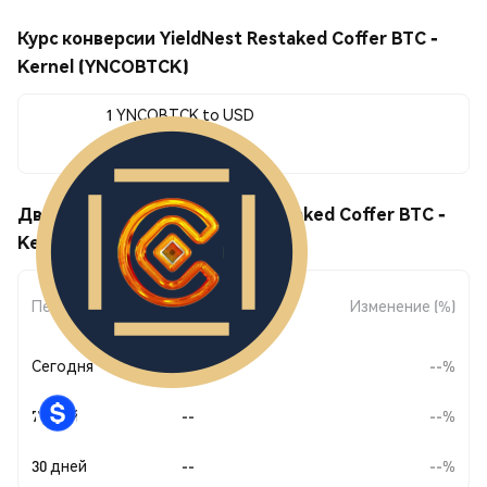
Курс конверсии YieldNest Restaked Coffer BTC -
Kernel (YNCOBTCK)
1 YNCOBTCK to USD
--
Движения цены YieldNest Restaked Coffer BTC -
Kernel (YNCOBTCK)
Изменение
Период
Изменение (%)
суммы
Сегодня
--
--%
7 дней
--
--%
30 дней
--
--%