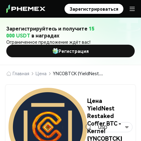
Зарегистрироваться
Зарегистрируйтесь и получите
15
000 USDT
в наградах
Ограниченное предложение ждёт вас!
Регистрация
Главная
Цена
YNCOBTCK (YieldNest Restaked Coffer BTC - Kernel)
Цена
YieldNest
Restaked
Coffer BTC -
USD
Kernel
(YNCOBTCK)