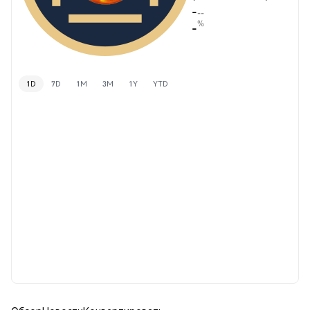
-
--
%
-
1D
7D
1M
3M
1Y
YTD