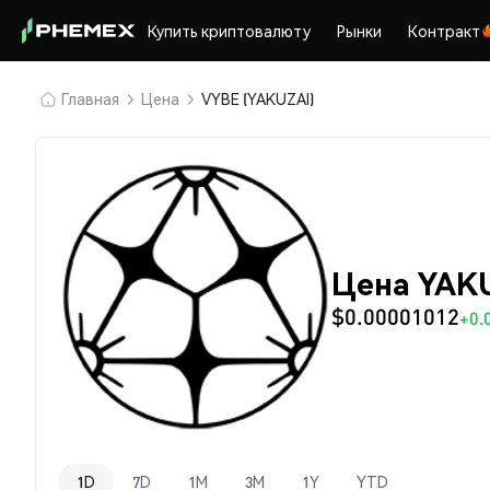
Купить криптовалюту
Рынки
Контракт
Главная
Цена
VYBE (YAKUZAI)
Цена YAKU
$0.00001012
+0.
1D
7D
1M
3M
1Y
YTD