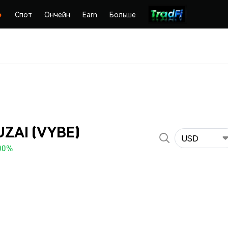
Спот
Ончейн
Earn
Больше
ZAI (VYBE)
USD
00%