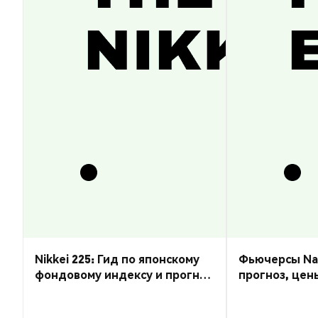
Nikkei 225: Гид по японскому
Фьючерсы Nas
фондовому индексу и прогноз
прогноз, цен
курса
торговать