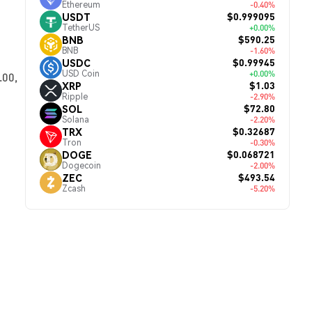
Ethereum
-0.40%
$0.999095
USDT
TetherUS
+0.00%
$590.25
BNB
BNB
-1.60%
$0.99945
USDC
USD Coin
+0.00%
00,
$1.03
XRP
Ripple
-2.90%
$72.80
SOL
Solana
-2.20%
$0.32687
TRX
Tron
-0.30%
$0.068721
DOGE
Dogecoin
-2.00%
$493.54
ZEC
Zcash
-5.20%