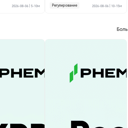
криптосделке по Ормузу
Регулирование
2026-08-06
|
5-10м
2026-08-06
|
10-15м
Боль