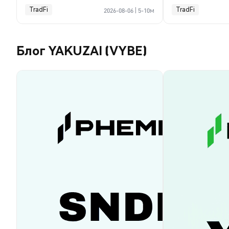
TradFi
TradFi
2026-08-06
|
5-10м
Блог YAKUZAI (VYBE)