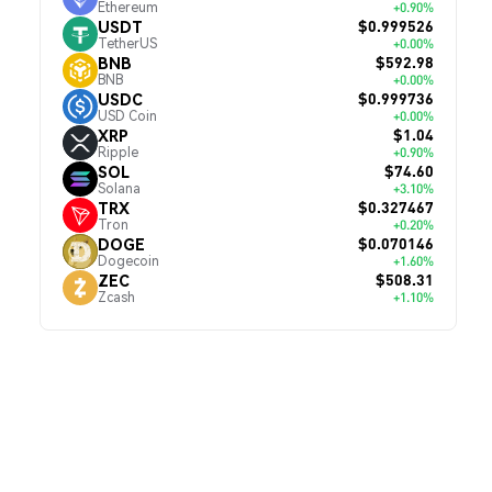
Ethereum
+0.90%
$0.999526
USDT
TetherUS
+0.00%
$592.98
BNB
BNB
+0.00%
$0.999736
USDC
USD Coin
+0.00%
$1.04
XRP
Ripple
+0.90%
$74.60
SOL
Solana
+3.10%
$0.327467
TRX
Tron
+0.20%
$0.070146
DOGE
Dogecoin
+1.60%
$508.31
ZEC
Zcash
+1.10%