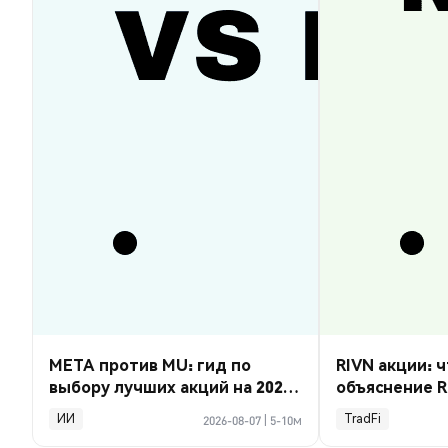
META против MU: гид по
RIVN акции: ч
выбору лучших акций на 2026
объяснение R
год
ИИ
TradFi
2026-08-07
|
5-10м