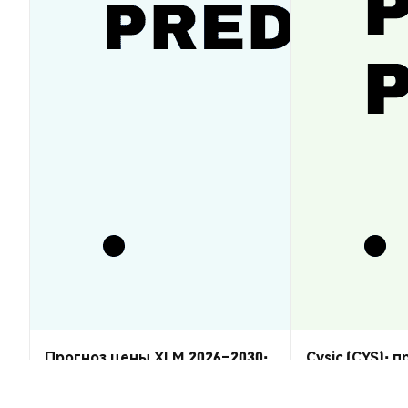
Прогноз цены XLM 2026–2030:
Cysic (CYS): 
восстановится ли Stellar
2026–2030 — 
Lumens?
Аналитика Рынка
Аналитика Рынка
2026-08-07
|
5-10м