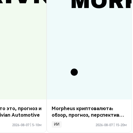
то это, прогноз и
Morpheus криптовалюта:
ivian Automotive
обзор, прогноз, перспективы
2026
ИИ
2026-08-07
|
5-10м
2026-08-07
|
15-20м