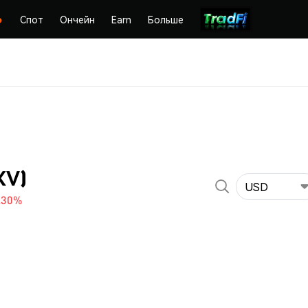
Спот
Ончейн
Earn
Больше
XV)
USD
.30%