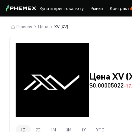
Купить криптовалюту
Рынки
Контракт
Главная
Цена
XV (XV)
Цена XV (
$0.00005022
-17
1D
7D
1M
3M
1Y
YTD