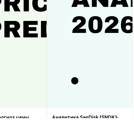
прогноз цены
Аналитика SanDisk (SNDK):
рост или спад?
прогноз цены на 2026–2030,
стоит ли купить?
Аналитика Рынка
2026-08-07
|
10-15м
2026-08-06
|
5-10м