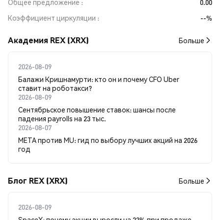
Общее предложение
0.00
Коэффициент циркуляции
--%
Академия REX (XRX)
Больше
2026-08-09
Балажи Кришнамурти: кто он и почему CFO Uber
ставит на роботакси?
2026-08-09
Сентябрьское повышение ставок: шансы после
падения payrolls на 23 тыс.
2026-08-07
META против MU: гид по выбору лучших акций на 2026
год
Блог REX (XRX)
Больше
2026-08-09
SpaceX: почему акции выросли на 23% при продаже