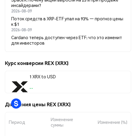
инсайдерами?
2026-08-09
Поток средств в XRP-ETF упал на 93% — прогноз цены
к $1
2026-08-09
Cardano теперь доступен через ETF: что это изменит
для инвесторов
Курс конверсии REX (XRX)
1 XRX to USD
--
Движения цены REX (XRX)
Изменение
Период
Изменение (%)
суммы