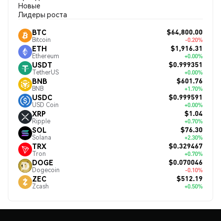
Новые
Лидеры роста
$64,800.00
BTC
Bitcoin
-0.20%
$1,916.31
ETH
Ethereum
+0.00%
$0.999351
USDT
TetherUS
+0.00%
$601.76
BNB
BNB
+1.70%
$0.999591
USDC
USD Coin
+0.00%
$1.04
XRP
Ripple
+0.70%
$76.30
SOL
Solana
+2.30%
$0.329467
TRX
Tron
+0.70%
$0.070046
DOGE
Dogecoin
-0.10%
$512.19
ZEC
Zcash
+0.50%