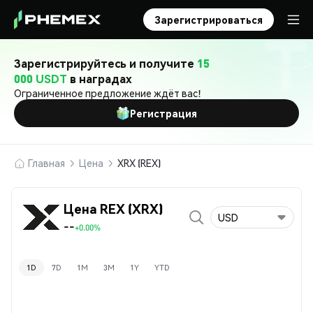
Зарегистрироваться
Зарегистрируйтесь и получите
15
000 USDT
в наградах
Ограниченное предложение ждёт вас!
Регистрация
Главная
Цена
XRX (REX)
Цена REX (XRX)
USD
--
+0.00%
1D
7D
1M
3M
1Y
YTD