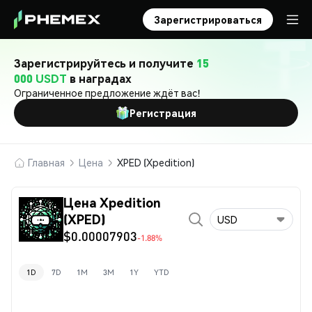
Зарегистрироваться
Зарегистрируйтесь и получите
15
000 USDT
в наградах
Ограниченное предложение ждёт вас!
Регистрация
Главная
Цена
XPED (Xpedition)
Цена Xpedition
(XPED)
USD
$0.00007903
-1.88%
1D
7D
1M
3M
1Y
YTD