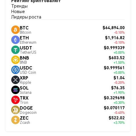
Рейтинг криптовалют
Тренды
Новые
Лидеры роста
$64,894.00
BTC
Bitcoin
-0.10%
$1,916.82
ETH
Ethereum
-0.10%
$0.999339
USDT
TetherUS
+0.00%
$603.52
BNB
BNB
+1.50%
$0.999561
USDC
USD Coin
+0.00%
$1.04
XRP
Ripple
-0.20%
$76.35
SOL
Solana
+1.90%
$0.329698
TRX
Tron
+0.30%
$0.070117
DOGE
Dogecoin
-0.40%
$522.02
ZEC
Zcash
+3.70%