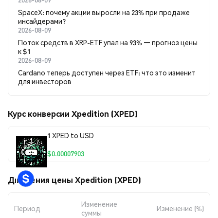
SpaceX: почему акции выросли на 23% при продаже
инсайдерами?
2026-08-09
Поток средств в XRP-ETF упал на 93% — прогноз цены
к $1
2026-08-09
Cardano теперь доступен через ETF: что это изменит
для инвесторов
Курс конверсии Xpedition (XPED)
1 XPED to USD
$0.00007903
Движения цены Xpedition (XPED)
Изменение
Период
Изменение (%)
суммы