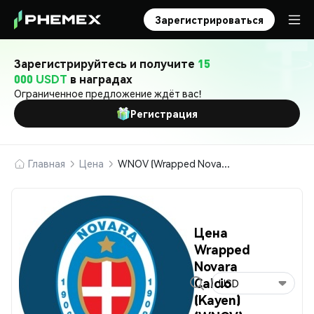
Зарегистрироваться
Зарегистрируйтесь и получите
15
000 USDT
в наградах
Ограниченное предложение ждёт вас!
Регистрация
Главная
Цена
WNOV (Wrapped Novara Calcio (Kayen))
Цена
Wrapped
Novara
Calcio
USD
(Kayen)