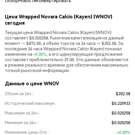
Обзор
Новости
Конвертировать
Цена Wrapped Novara Calcio (Kayen) (WNOV)
сегодня
Текущая цена Wrapped Novara Calcio (Kayen) (WNOV)
составляет $0.020258. Рыночная капитализация на данный
момент — $872.00, а объем торгов за 24 часа — $202.58. За
последние 24 часа Wrapped Novara Calcio (Kayen) показал
изменение на
+0.00%
, а его циркулирующее предложение
составляет приблизительно 37.00. Эти данные обновляются
в режиме реального времени для обеспечения максимально
точной рыночной информации.
Данные о цене WNOV
Объем за 24ч
$202.58
Исторический максимум
$0.220933
Максимум за 24ч
$0.020258
Минимум за 24ч
$0.020258
Изменение цены (1ч)
+0.00%