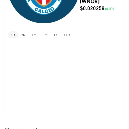
(WNOV)
$0.020258
+0.00%
1D
7D
1M
3M
1Y
YTD