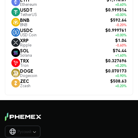
Ethereum
+0.60%
$0.999514
USDT
TetherUS
+0.00%
$592.64
BNB
BNB
-0.20%
$0.999761
USDC
USD Coin
+0.00%
$1.04
XRP
Ripple
-0.60%
$74.44
SOL
Solana
+1.60%
$0.327696
TRX
Tron
+0.20%
$0.070173
DOGE
Dogecoin
+0.90%
$508.63
ZEC
Zcash
+0.20%
Русский
