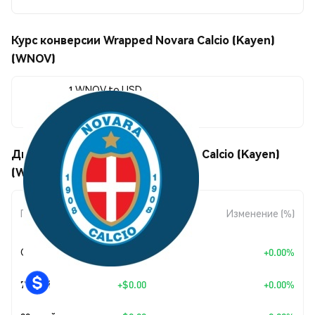
Курс конверсии Wrapped Novara Calcio (Kayen)
(WNOV)
1 WNOV to USD
$0.020258
Движения цены Wrapped Novara Calcio (Kayen)
(WNOV)
Изменение
Период
Изменение (%)
суммы
Сегодня
+
$0.00
+0.00%
7 дней
+
$0.00
+0.00%