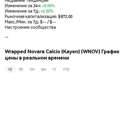
Изменение за 24ч:
+0.00%
Изменение за 7д:
+0.00%
Рыночная капитализация:
$872.00
Макс./Мин. за 7д: $
--
/ $
--
Настроение сообщества
--
Wrapped Novara Calcio (Kayen) (WNOV) График
цены в реальном времени
1D
7D
1M
3M
1Y
YTD