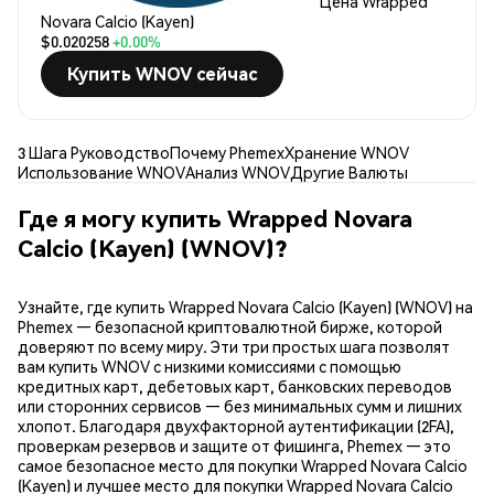
Цена Wrapped
Novara Calcio (Kayen)
$0.020258
+0.00%
Купить WNOV сейчас
3 Шага Руководство
Почему Phemex
Хранение WNOV
Использование WNOV
Анализ WNOV
Другие Валюты
Где я могу купить Wrapped Novara
Calcio (Kayen) (WNOV)?
Узнайте, где купить Wrapped Novara Calcio (Kayen) (WNOV) на
Phemex — безопасной криптовалютной бирже, которой
доверяют по всему миру. Эти три простых шага позволят
вам купить WNOV с низкими комиссиями с помощью
кредитных карт, дебетовых карт, банковских переводов
или сторонних сервисов — без минимальных сумм и лишних
хлопот. Благодаря двухфакторной аутентификации (2FA),
проверкам резервов и защите от фишинга, Phemex — это
самое безопасное место для покупки Wrapped Novara Calcio
(Kayen) и лучшее место для покупки Wrapped Novara Calcio