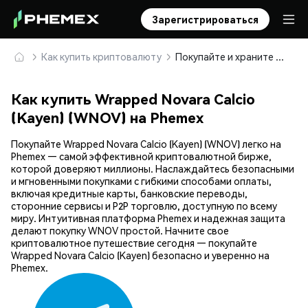
Зарегистрироваться
Как купить криптовалюту
Покупайте и храните Wrapped Novara Calcio (Kayen) (WNOV) безопасно
Как купить Wrapped Novara Calcio
(Kayen) (WNOV) на Phemex
Покупайте Wrapped Novara Calcio (Kayen) (WNOV) легко на
Phemex — самой эффективной криптовалютной бирже,
которой доверяют миллионы. Наслаждайтесь безопасными
и мгновенными покупками с гибкими способами оплаты,
включая кредитные карты, банковские переводы,
сторонние сервисы и P2P торговлю, доступную по всему
миру. Интуитивная платформа Phemex и надежная защита
делают покупку WNOV простой. Начните свое
криптовалютное путешествие сегодня — покупайте
Wrapped Novara Calcio (Kayen) безопасно и уверенно на
Phemex.