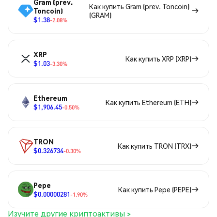
Gram (prev.
Как купить Gram (prev. Toncoin)
Toncoin)
(GRAM)
$1.38
-2.08%
XRP
Как купить XRP (XRP)
$1.03
-3.30%
Ethereum
Как купить Ethereum (ETH)
$1,906.45
-0.50%
TRON
Как купить TRON (TRX)
$0.326734
-0.30%
Pepe
Как купить Pepe (PEPE)
$0.00000281
-1.90%
Изучите другие криптоактивы >