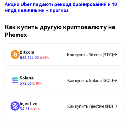
Акции Uber падают: рекорд бронирований и 10
млрд наличными – прогноз
Как купить другую криптовалюту на
Phemex
Bitcoin
Как купить Bitcoin (BTC)
$64,425.00
-0.60%
Solana
Как купить Solana (SOL)
$72.86
-2.10%
Injective
Как купить Injective (INJ)
$4.61
-6.11%