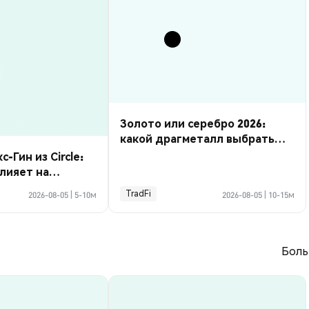
Золото или серебро 2026:
какой драгметалл выбрать
для торговли?
Гин из Circle:
влияет на
пании?
TradFi
2026-08-05
|
5-10м
2026-08-05
|
10-15м
Боль