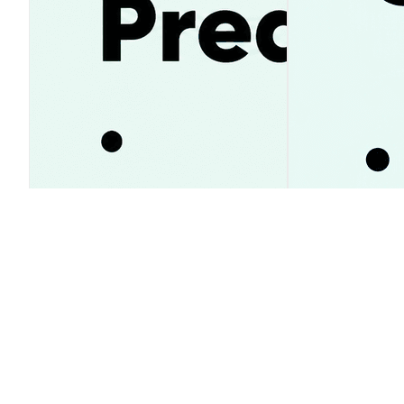
Pump.fun прогноз цены 2026–
2030: как изменится курс
PUMP?
Заработки Cir
упадет ли Mo
$38?
Аналитика Рынка
Аналитика Рынка
2026-08-05
|
10-15м
Курс конверсии Wrapped BONES 