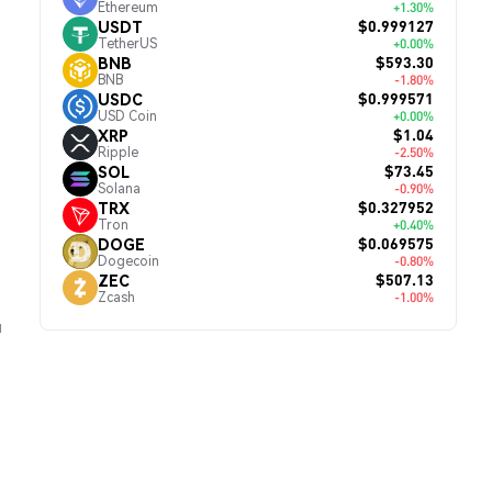
Ethereum
+1.30%
$0.999127
USDT
TetherUS
+0.00%
$593.30
BNB
BNB
-1.80%
$0.999571
USDC
USD Coin
+0.00%
$1.04
XRP
Ripple
-2.50%
$73.45
SOL
Solana
-0.90%
$0.327952
TRX
Tron
+0.40%
$0.069575
DOGE
Dogecoin
-0.80%
$507.13
ZEC
Zcash
-1.00%
й