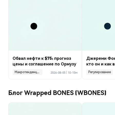
Обвал нефти к $75: прогноз
Джереми Фокс-
цены и соглашение по Ормузу
кто он и как 
финансы ком
Макротенденции
Регулирование
2026-08-05
|
10-15м
Блог Wrapped BONES (WBONES)