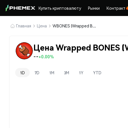
Купить криптовалюту
Рынки
Контракт
Главная
Цена
WBONES (Wrapped BONES)
Цена Wrapped BONES 
--
+0.00%
1D
7D
1M
3M
1Y
YTD