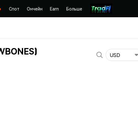
Спот
Ончейн
Earn
Больше
(WBONES)
USD