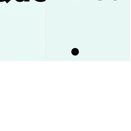
cle сегодня:
Срок Клотюре: что ждет
rgan Stanley до
закон CLARITY и
криптовалюты к 2026?
Аналитика Рынка
2026-08-05
|
10-15м
2026-08-05
|
10-15м
(WBONES)