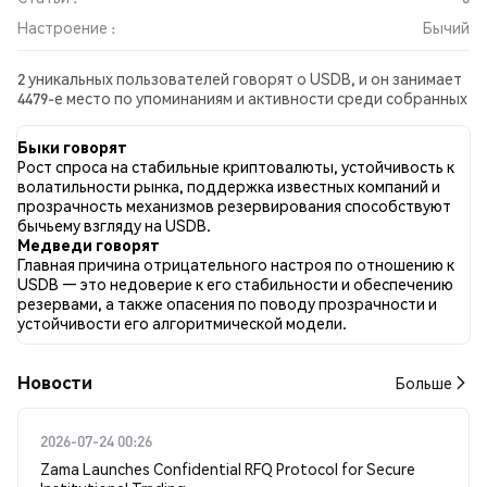
Настроение :
Бычий
2 уникальных пользователей говорят о USDB, и он занимает
4479-е место по упоминаниям и активности среди собранных
постов. За последние 24 часа настроение в отношении
USDB во всех социальных сетях было Бычий. Всего было
Быки говорят
опубликовано 0 новостных статей о USDB. В Twitter 33.33%
Рост спроса на стабильные криптовалюты, устойчивость к
твитов имели бычий настрой по сравнению с 0.00% твитов с
волатильности рынка, поддержка известных компаний и
медвежьим настроем по USDB. 66.67% твитов были
прозрачность механизмов резервирования способствуют
нейтральными по отношению к USDB. Эти данные основаны
бычьему взгляду на USDB.
на 3 твитах.
Медведи говорят
Главная причина отрицательного настроя по отношению к
USDB — это недоверие к его стабильности и обеспечению
резервами, а также опасения по поводу прозрачности и
устойчивости его алгоритмической модели.
Новости
Больше
2026-07-24 00:26
Zama Launches Confidential RFQ Protocol for Secure