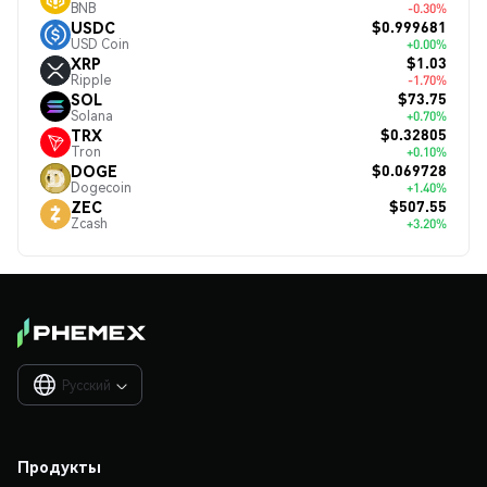
BNB
-0.30%
$0.999681
USDC
USD Coin
+0.00%
$1.03
XRP
Ripple
-1.70%
$73.75
SOL
Solana
+0.70%
$0.32805
TRX
Tron
+0.10%
$0.069728
DOGE
Dogecoin
+1.40%
$507.55
ZEC
Zcash
+3.20%
Русский

Продукты