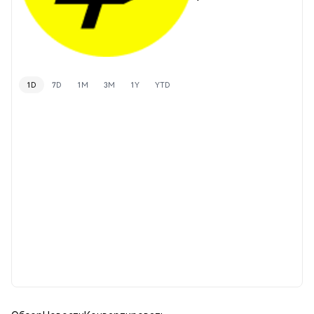
1D
7D
1M
3M
1Y
YTD