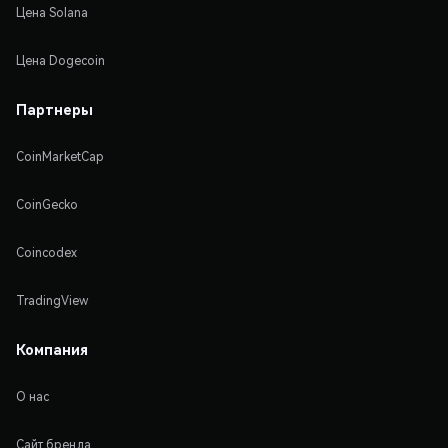
Цена Solana
Цена Dogecoin
Партнеры
CoinMarketCap
CoinGecko
Coincodex
TradingView
Компания
О нас
Сайт бренда