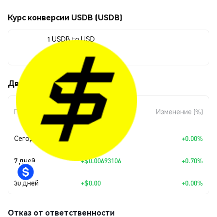
Курс конверсии USDB (USDB)
1 USDB to USD
$0.997082
Движения цены USDB (USDB)
Изменение
Период
Изменение (%)
суммы
Сегодня
+
$0.00
+0.00%
7 дней
+
$0.00693106
+0.70%
30 дней
+
$0.00
+0.00%
Отказ от ответственности