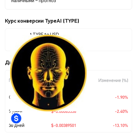
наличными – прогноз
Курс конверсии TypeAI (TYPE)
1 TYPE to USD
$0.025838
Движения цены TypeAI (TYPE)
Изменение
Период
Изменение (%)
суммы
Сегодня
$-0.00050043
-1.90%
7 дней
$-0.00063536
-2.40%
30 дней
$-0.00389501
-13.10%