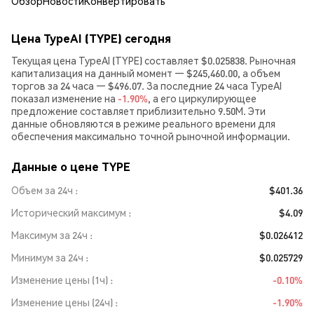
Обзор
Новости
Конвертировать
Цена TypeAI (TYPE) сегодня
Текущая цена TypeAI (TYPE) составляет $0.025838. Рыночная
капитализация на данный момент — $245,460.00, а объем
торгов за 24 часа — $496.07. За последние 24 часа TypeAI
показал изменение на
-1.90%
, а его циркулирующее
предложение составляет приблизительно 9.50M. Эти
данные обновляются в режиме реального времени для
обеспечения максимально точной рыночной информации.
Данные о цене TYPE
Объем за 24ч
$401.36
Исторический максимум
$4.09
Максимум за 24ч
$0.026412
Минимум за 24ч
$0.025729
Изменение цены (1ч)
-0.10%
Изменение цены (24ч)
-1.90%