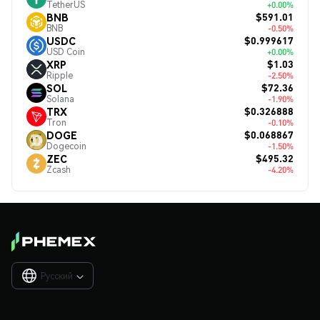
TetherUS
+0.00%
$591.01
BNB
BNB
-0.50%
$0.999617
USDC
USD Coin
+0.00%
$1.03
XRP
Ripple
-2.50%
$72.36
SOL
Solana
-1.90%
$0.326888
TRX
Tron
-0.10%
$0.068867
DOGE
Dogecoin
-1.50%
$495.32
ZEC
Zcash
-4.20%
Русский
