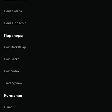
Цена Solana
Цена Dogecoin
Партнеры
CoinMarketCap
CoinGecko
Coincodex
TradingView
Компания
О нас