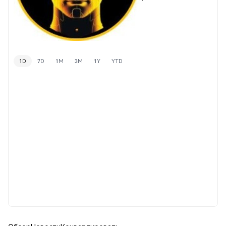
1D
7D
1M
3M
1Y
YTD