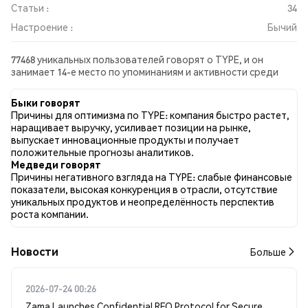
Статьи :
34
Настроение :
Бычий
77468 уникальных пользователей говорят о TYPE, и он
занимает 14-е место по упоминаниям и активности среди
собранных постов. За последние 24 часа настроение в
отношении TYPE во всех социальных сетях было Бычий.
Быки говорят
Всего было опубликовано 34 новостных статей о TYPE. В
Причины для оптимизма по TYPE: компания быстро растет,
Twitter 34.06% твитов имели бычий настрой по сравнению с
наращивает выручку, усиливает позиции на рынке,
19.64% твитов с медвежьим настроем по TYPE. 46.30%
выпускает инновационные продукты и получает
твитов были нейтральными по отношению к TYPE. Эти
положительные прогнозы аналитиков.
данные основаны на 29811 твитах.
Медведи говорят
Причины негативного взгляда на TYPE: слабые финансовые
показатели, высокая конкуренция в отрасли, отсутствие
уникальных продуктов и неопределённость перспектив
роста компании.
Новости
Больше
2026-07-24 00:26
Zama Launches Confidential RFQ Protocol for Secure