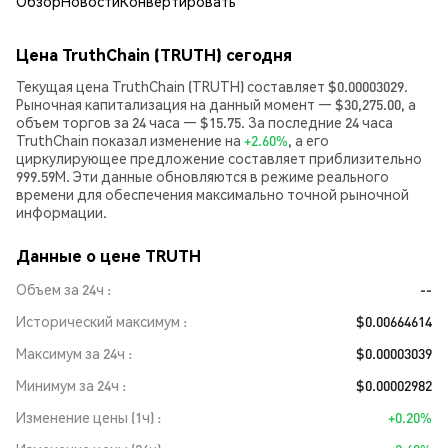
Обзор
Новости
Конвертировать
Цена TruthChain (TRUTH) сегодня
Текущая цена TruthChain (TRUTH) составляет $0.00003029.
Рыночная капитализация на данный момент — $30,275.00, а
объем торгов за 24 часа — $15.75. За последние 24 часа
TruthChain показал изменение на
+2.60%
, а его
циркулирующее предложение составляет приблизительно
999.59M. Эти данные обновляются в режиме реального
времени для обеспечения максимально точной рыночной
информации.
Данные о цене TRUTH
Объем за 24ч
--
Исторический максимум
$0.00664614
Максимум за 24ч
$0.00003039
Минимум за 24ч
$0.00002982
Изменение цены (1ч)
+0.20%