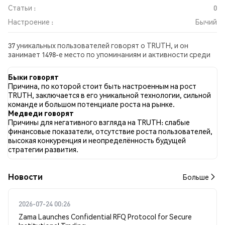
Статьи :
0
Настроение :
Бычий
37 уникальных пользователей говорят о TRUTH, и он
занимает 1498-е место по упоминаниям и активности среди
собранных постов. За последние 24 часа настроение в
отношении TRUTH во всех социальных сетях было Бычий.
Быки говорят
Всего было опубликовано 0 новостных статей о TRUTH. В
Причина, по которой стоит быть настроенным на рост
Twitter 29.41% твитов имели бычий настрой по сравнению с
TRUTH, заключается в его уникальной технологии, сильной
3.92% твитов с медвежьим настроем по TRUTH. 66.67%
команде и большом потенциале роста на рынке.
твитов были нейтральными по отношению к TRUTH. Эти
Медведи говорят
данные основаны на 51 твитах.
Причины для негативного взгляда на TRUTH: слабые
финансовые показатели, отсутствие роста пользователей,
высокая конкуренция и неопределённость будущей
стратегии развития.
Новости
Больше
2026-07-24 00:26
Zama Launches Confidential RFQ Protocol for Secure