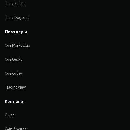
Цена Solana
Цена Dogecoin
Партнеры
CoinMarketCap
CoinGecko
Coincodex
TradingView
Компания
О нас
Сайт бренда