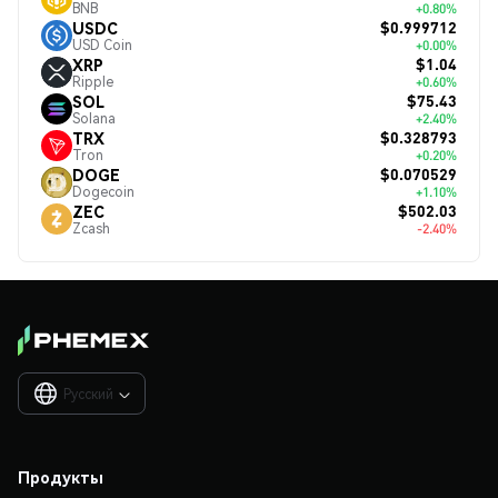
BNB
+0.80%
$0.999712
USDC
USD Coin
+0.00%
$1.04
XRP
Ripple
+0.60%
$75.43
SOL
Solana
+2.40%
$0.328793
TRX
Tron
+0.20%
$0.070529
DOGE
Dogecoin
+1.10%
$502.03
ZEC
Zcash
-2.40%
Русский

Продукты