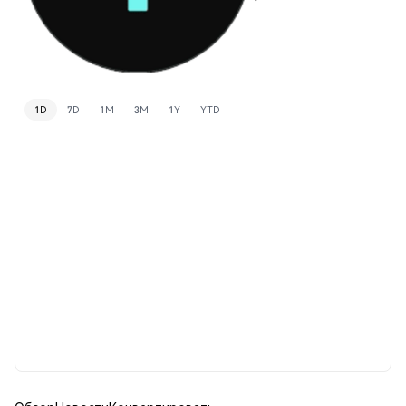
1D
7D
1M
3M
1Y
YTD