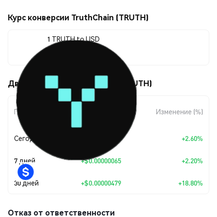
Курс конверсии TruthChain (TRUTH)
1 TRUTH to USD
$0.00003029
Движения цены TruthChain (TRUTH)
Изменение
Период
Изменение (%)
суммы
Сегодня
+
$0.00000077
+2.60%
7 дней
+
$0.00000065
+2.20%
30 дней
+
$0.00000479
+18.80%
Отказ от ответственности