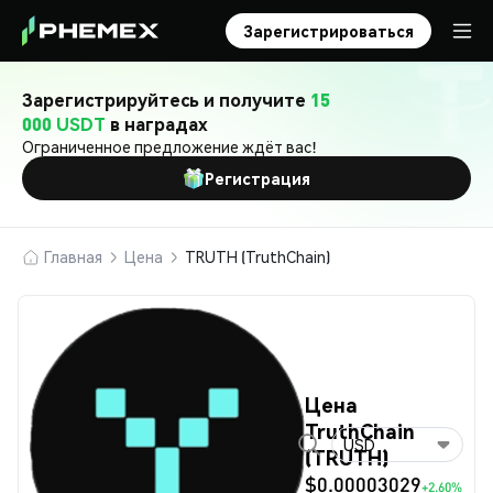
Зарегистрироваться
Зарегистрируйтесь и получите
15
000 USDT
в наградах
Ограниченное предложение ждёт вас!
Регистрация
Главная
Цена
TRUTH (TruthChain)
Цена
TruthChain
USD
(TRUTH)
$0.00003029
+2.60%