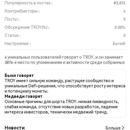
Популярность в постах :
#3,876
Контрибьюторы :
4
Посты :
5
Обсуждение TROY(%) :
0.00%
Статьи :
0
Настроение :
Бычий
4 уникальных пользователей говорят о TROY, и он занимает
3876-е место по упоминаниям и активности среди собранных
постов. За последние 24 часа настроение в отношении TROY
во всех социальных сетях было Бычий. Всего было
Быки говорят
опубликовано 0 новостных статей о TROY. В Twitter 100.00%
TROY имеет сильную команду, растущее сообщество и
твитов имели бычий настрой по сравнению с 0.00% твитов с
уникальные DeFi-решения, что способствует росту интереса
медвежьим настроем по TROY. 0.00% твитов были
и потенциалу монеты.
нейтральными по отношению к TROY. Эти данные основаны
Медведи говорят
на 1 твитах.
Основные причины для шорта TROY: низкая ликвидность,
слабая команда, отсутствие новых разработок, падение
интереса инвесторов, технически медвежий тренд.
Новости
Больше