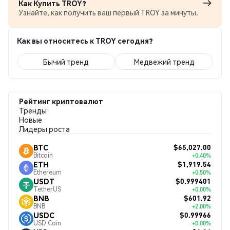
Как Купить TROY?
Узнайте, как получить ваш первый TROY за минуты.
Как вы относитесь к TROY сегодня?
Бычий тренд
Медвежий тренд
Рейтинг криптовалют
Тренды
Новые
Лидеры роста
$65,027.00
BTC
Bitcoin
+0.40%
$1,919.54
ETH
Ethereum
+0.50%
$0.999401
USDT
TetherUS
+0.00%
$601.92
BNB
BNB
+2.00%
$0.99966
USDC
USD Coin
+0.00%