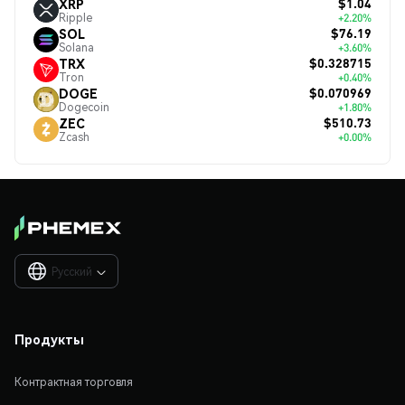
$1.04
XRP
Ripple
+2.20%
$76.19
SOL
Solana
+3.60%
$0.328715
TRX
Tron
+0.40%
$0.070969
DOGE
Dogecoin
+1.80%
$510.73
ZEC
Zcash
+0.00%
Русский

Продукты
Контрактная торговля