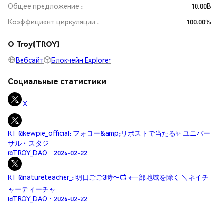
Общее предложение
10.00B
Коэффициент циркуляции
100.00%
О Troy(TROY)
Вебсайт
Блокчейн Explorer
Социальные статистики
X
RT @kewpie_official: フォロー&amp;リポストで当たる✨ ユニバー
サル・スタジ
@TROY_DAO · 2026-02-22
RT @natureteacher_: 明日ごご3時〜📺 ※一部地域を除く ＼ネイチ
ャーティーチャ
@TROY_DAO · 2026-02-22