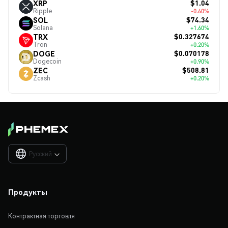
$1.04
XRP
Ripple
-0.60%
$74.34
SOL
Solana
+1.60%
$0.327674
TRX
Tron
+0.20%
$0.070178
DOGE
Dogecoin
+0.90%
$508.81
ZEC
Zcash
+0.20%
Русский

Продукты
Контрактная торговля