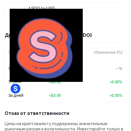
1 SDO to USD
$0.00000013
Движения цены TheSolanDAO (SDO)
Изменение
Период
Изменение (%)
суммы
Сегодня
--
--%
7 дней
+
$0.00
+0.00%
30 дней
+
$0.00
+0.00%
Отказ от ответственности
Цены на криптовалюту подвержены значительным
рыночным рискам и волатильности. Инвестируйте только в