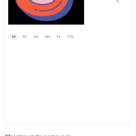
%
1D
7D
1M
3M
1Y
YTD