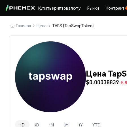
Купить криптовалюту
Рынки
Контракт
Главная
Цена
TAPS (TapSwapToken)
Цена TapS
$0.00038839
-5.
1D
7D
1M
3M
1Y
YTD