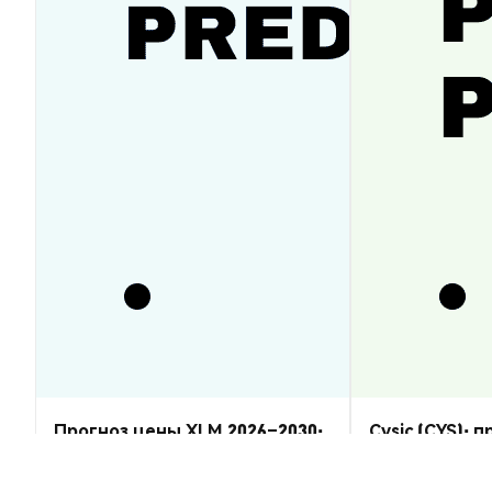
Прогноз цены XLM 2026–2030:
Cysic (CYS): 
восстановится ли Stellar
2026–2030 — 
Lumens?
Аналитика Рынка
Аналитика Рынка
2026-08-07
|
5-10м