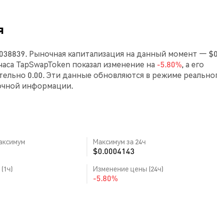
я
0038839. Рыночная капитализация на данный момент — $0
4 часа TapSwapToken показал изменение на
-5.80%
, а его
ельно 0.00. Эти данные обновляются в режиме реально
очной информации.
аксимум
Максимум за 24ч
$0.0004143
(1ч)
Изменение цены (24ч)
-5.80%