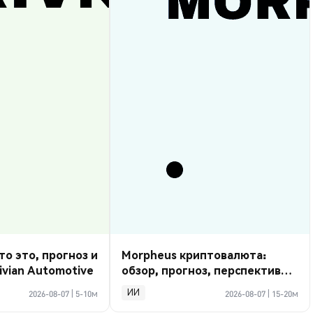
то это, прогноз и
Morpheus криптовалюта:
ivian Automotive
обзор, прогноз, перспективы
2026
ИИ
2026-08-07
|
5-10м
2026-08-07
|
15-20м