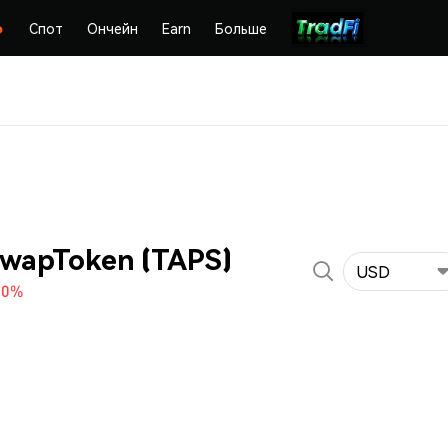
Спот
Ончейн
Earn
Больше
wapToken (TAPS)
USD
80%