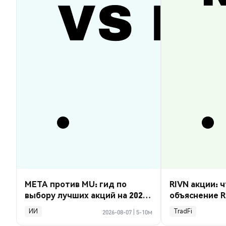
META против MU: гид по
RIVN акции: ч
выбору лучших акций на 2026
объяснение R
год
ИИ
TradFi
2026-08-07
|
5-10м