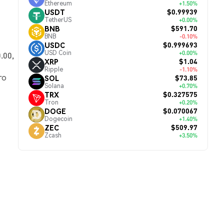
Ethereum
+1.50%
$0.99939
USDT
TetherUS
+0.00%
$591.70
BNB
BNB
-0.10%
$0.999693
USDC
USD Coin
+0.00%
.00,
$1.04
XRP
Ripple
-1.10%
го
$73.85
SOL
Solana
+0.70%
$0.327575
TRX
Tron
+0.20%
$0.070067
DOGE
Dogecoin
+1.40%
$509.97
ZEC
Zcash
+3.50%