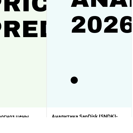
прогноз цены
Аналитика SanDisk (SNDK):
рост или спад?
прогноз цены на 2026–2030,
стоит ли купить?
Аналитика Рынка
2026-08-07
|
10-15м
2026-08-06
|
5-10м