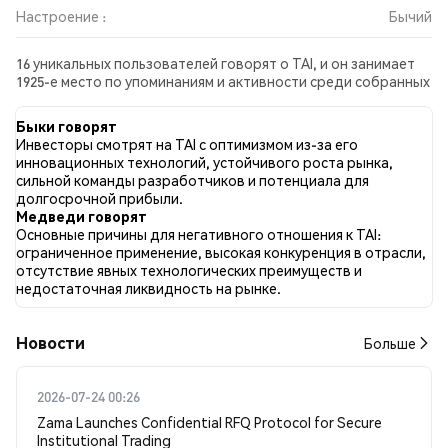
Настроение :
Бычий
16 уникальных пользователей говорят о TAI, и он занимает
1925-е место по упоминаниям и активности среди собранных
постов. За последние 24 часа настроение в отношении TAI
во всех социальных сетях было Бычий. Всего было
Быки говорят
опубликовано 0 новостных статей о TAI. В Twitter 63.33%
Инвесторы смотрят на TAI с оптимизмом из-за его
твитов имели бычий настрой по сравнению с 6.67% твитов с
инновационных технологий, устойчивого роста рынка,
медвежьим настроем по TAI. 30.00% твитов были
сильной команды разработчиков и потенциала для
нейтральными по отношению к TAI. Эти данные основаны на
долгосрочной прибыли.
30 твитах.
Медведи говорят
Основные причины для негативного отношения к TAI:
ограниченное применение, высокая конкуренция в отрасли,
отсутствие явных технологических преимуществ и
недостаточная ликвидность на рынке.
Новости
Больше
2026-07-24 00:26
Zama Launches Confidential RFQ Protocol for Secure
Institutional Trading