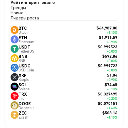
Рейтинг криптовалют
Тренды
Новые
Лидеры роста
$64,987.00
BTC
Bitcoin
+1.10%
$1,916.59
ETH
Ethereum
+0.90%
$0.999523
USDT
TetherUS
+0.00%
$592.86
BNB
BNB
+0.00%
$0.999722
USDC
USD Coin
+0.00%
$1.04
XRP
Ripple
+0.90%
$74.65
SOL
Solana
+3.10%
$0.327495
TRX
Tron
+0.20%
$0.070151
DOGE
Dogecoin
+1.60%
$508.16
ZEC
Zcash
+1.10%