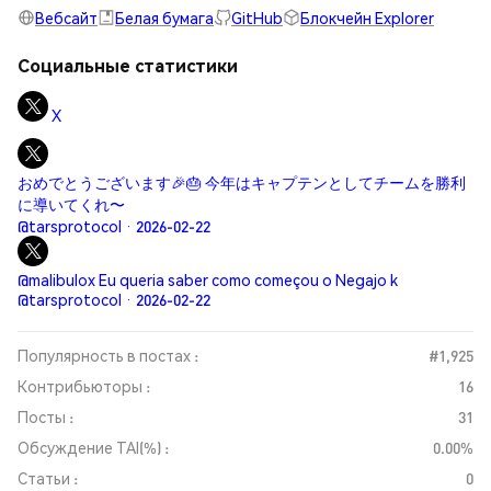
Вебсайт
Белая бумага
GitHub
Блокчейн Explorer
Социальные статистики
X
おめでとうございます🎉🎂 今年はキャプテンとしてチームを勝利
に導いてくれ〜
@tarsprotocol · 2026-02-22
@malibulox Eu queria saber como começou o Negajo k
@tarsprotocol · 2026-02-22
Популярность в постах :
#1,925
Контрибьюторы :
16
Посты :
31
Обсуждение TAI(%) :
0.00%
Статьи :
0