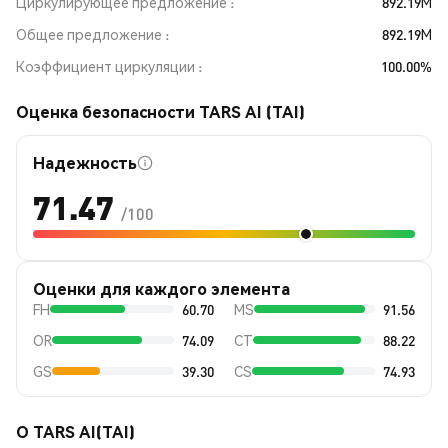
Циркулирующее предложение
892.19M
Общее предложение
892.19M
Коэффициент циркуляции
100.00%
Оценка безопасности TARS AI (TAI)
Надежность
71.47
/100
Оценки для каждого элемента
FH
60.70
MS
91.56
OR
74.09
CT
88.22
GS
39.30
CS
74.93
О TARS AI(TAI)