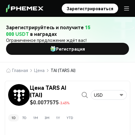
Зарегистрироваться
Зарегистрируйтесь и получите
15
000 USDT
в наградах
Ограниченное предложение ждёт вас!
Регистрация
Главная
Цена
TAI (TARS AI)
Цена TARS AI
(TAI)
USD
$0.0077575
-3.45%
1D
7D
1M
3M
1Y
YTD