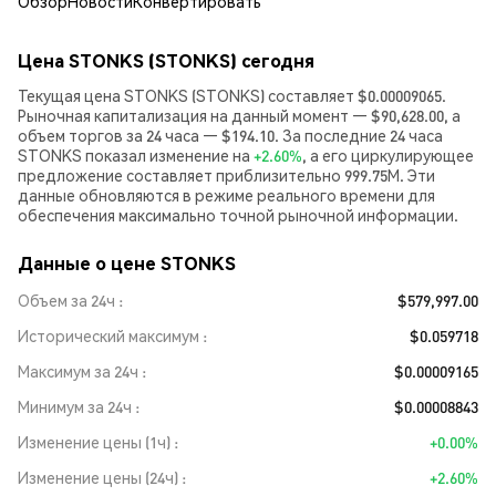
Обзор
Новости
Конвертировать
Цена STONKS (STONKS) сегодня
Текущая цена STONKS (STONKS) составляет $0.00009065.
Рыночная капитализация на данный момент — $90,628.00, а
объем торгов за 24 часа — $194.10. За последние 24 часа
STONKS показал изменение на
+2.60%
, а его циркулирующее
предложение составляет приблизительно 999.75M. Эти
данные обновляются в режиме реального времени для
обеспечения максимально точной рыночной информации.
Данные о цене STONKS
Объем за 24ч
$579,997.00
Исторический максимум
$0.059718
Максимум за 24ч
$0.00009165
Минимум за 24ч
$0.00008843
Изменение цены (1ч)
+0.00%
Изменение цены (24ч)
+2.60%