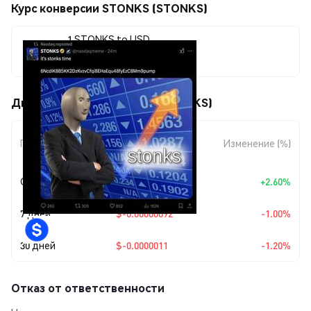
Курс конверсии STONKS (STONKS)
1 STONKS to USD
$0.00009065
Движения цены STONKS (STONKS)
Изменение
Период
Изменение (%)
суммы
Сегодня
+
$0.0000023
+2.60%
7 дней
$-0.00000092
-1.00%
30 дней
$-0.0000011
-1.20%
Отказ от ответственности