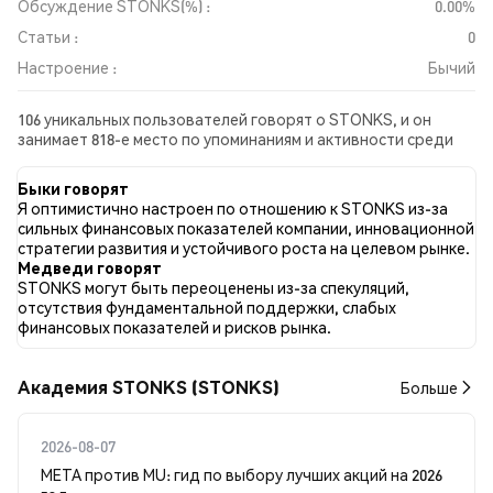
Обсуждение STONKS(%) :
0.00%
Статьи :
0
Настроение :
Бычий
106 уникальных пользователей говорят о STONKS, и он
занимает 818-е место по упоминаниям и активности среди
собранных постов. За последние 24 часа настроение в
отношении STONKS во всех социальных сетях было Бычий.
Быки говорят
Всего было опубликовано 0 новостных статей о STONKS. В
Я оптимистично настроен по отношению к STONKS из-за
Twitter 27.27% твитов имели бычий настрой по сравнению с
сильных финансовых показателей компании, инновационной
9.09% твитов с медвежьим настроем по STONKS. 63.64%
стратегии развития и устойчивого роста на целевом рынке.
твитов были нейтральными по отношению к STONKS. Эти
Медведи говорят
данные основаны на 165 твитах.
STONKS могут быть переоценены из-за спекуляций,
отсутствия фундаментальной поддержки, слабых
финансовых показателей и рисков рынка.
Академия STONKS (STONKS)
Больше
2026-08-07
META против MU: гид по выбору лучших акций на 2026