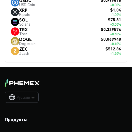
$0.999618
USDC
USD Coin
+0.00%
$1.04
XRP
Ripple
+1.00%
$75.81
SOL
Solana
+3.00%
$0.329574
TRX
Tron
+0.60%
$0.069948
DOGE
Dogecoin
+0.40%
$512.86
ZEC
Zcash
+1.20%
Русский

Продукты