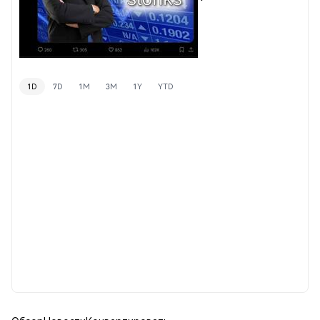
1D
7D
1M
3M
1Y
YTD