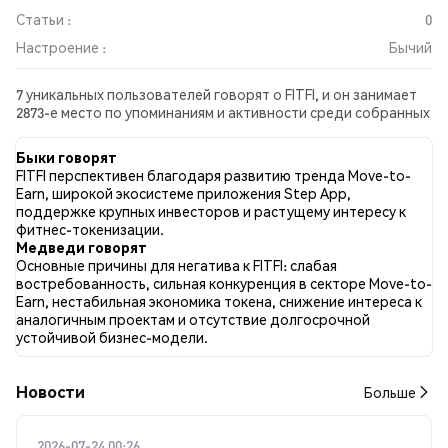
Статьи :
0
Настроение :
Бычий
7 уникальных пользователей говорят о FITFI, и он занимает
2873-е место по упоминаниям и активности среди собранных
постов. За последние 24 часа настроение в отношении FITFI
во всех социальных сетях было Бычий. Всего было
Быки говорят
опубликовано 0 новостных статей о FITFI. В Twitter 8.33%
FITFI перспективен благодаря развитию тренда Move-to-
твитов имели бычий настрой по сравнению с 0.00% твитов с
Earn, широкой экосистеме приложения Step App,
медвежьим настроем по FITFI. 91.67% твитов были
поддержке крупных инвесторов и растущему интересу к
нейтральными по отношению к FITFI. Эти данные основаны
фитнес-токенизации.
на 12 твитах.
Медведи говорят
Основные причины для негатива к FITFI: слабая
востребованность, сильная конкуренция в секторе Move-to-
Earn, нестабильная экономика токена, снижение интереса к
аналогичным проектам и отсутствие долгосрочной
устойчивой бизнес-модели.
Новости
Больше
2026-07-24 00:26