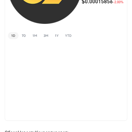
$0.00015856
-2.00%
1D
7D
1M
3M
1Y
YTD