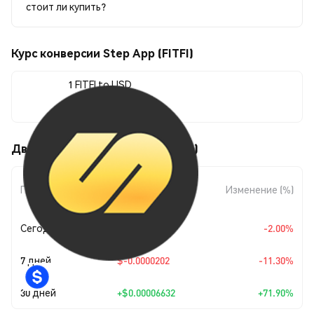
стоит ли купить?
Курс конверсии Step App (FITFI)
1 FITFI to USD
$0.00015856
Движения цены Step App (FITFI)
Изменение
Период
Изменение (%)
суммы
Сегодня
$-0.00000324
-2.00%
7 дней
$-0.0000202
-11.30%
30 дней
+
$0.00006632
+71.90%