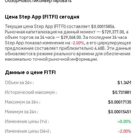
Обзор
Новости
Конвертировать
Цена Step App (FITFI) сегодня
Текущая цена Step App (FITFI) составляет $0.00015856.
Рыночная капитализация на данный момент — $729,377.00, а
объем торгов за 24 часа — $29,068.00. За последние 24 часа
Step App показал изменение на
-2.00%
, а его циркулирующее
предложение составляет приблизительно 4.60B. Эти данные
обновляются в режиме реального времени для обеспечения
максимально точной рыночной информации.
Данные о цене FITFI
Объем за 24ч
$1.34M
Исторический максимум
$0.731881
Максимум за 24ч
$0.00017135
Минимум за 24ч
$0.00015451
Изменение цены (1ч)
+0.00%
Изменение цены (24ч)
-2.00%