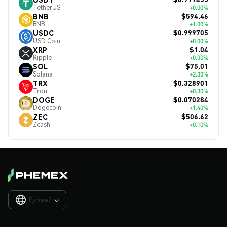
TetherUS
+0.00%
$594.46
BNB
BNB
+1.00%
$0.999705
USDC
USD Coin
+0.00%
$1.04
XRP
Ripple
+0.30%
$75.01
SOL
Solana
+2.30%
$0.328901
TRX
Tron
+0.30%
$0.070284
DOGE
Dogecoin
+1.40%
$506.62
ZEC
Zcash
+0.10%
Русский
