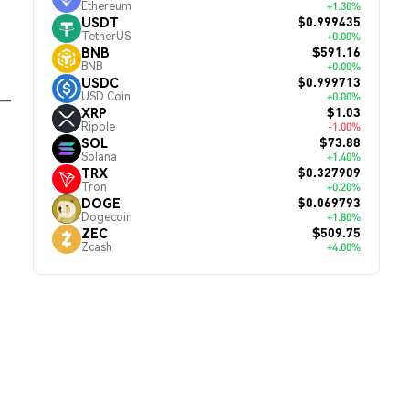
Ethereum
+1.30%
$0.999435
USDT
TetherUS
+0.00%
$591.16
BNB
BNB
+0.00%
$0.999713
USDC
USD Coin
+0.00%
 —
$1.03
XRP
Ripple
-1.00%
$73.88
SOL
Solana
+1.40%
$0.327909
TRX
Tron
+0.20%
$0.069793
DOGE
Dogecoin
+1.80%
$509.75
ZEC
Zcash
+4.00%