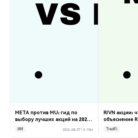
META против MU: гид по
RIVN акции: ч
выбору лучших акций на 2026
объяснение R
год
ИИ
TradFi
2026-08-07
|
5-10м