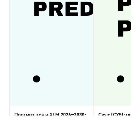
Прогноз цены XLM 2026–2030:
Cysic (CYS): 
восстановится ли Stellar
2026–2030 — 
Lumens?
Аналитика Рынка
Аналитика Рынка
2026-08-07
|
5-10м