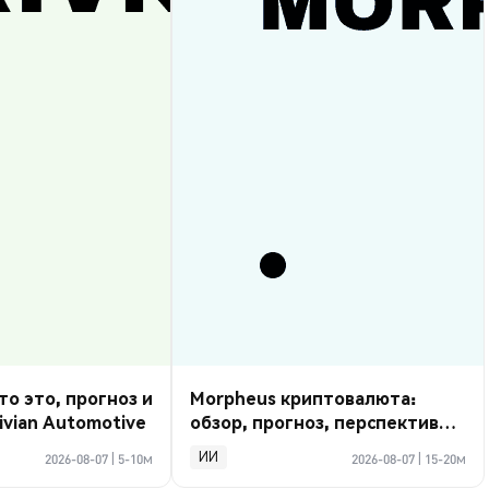
то это, прогноз и
Morpheus криптовалюта:
ivian Automotive
обзор, прогноз, перспективы
2026
ИИ
2026-08-07
|
5-10м
2026-08-07
|
15-20м