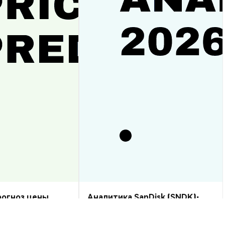
прогноз цены
Аналитика SanDisk (SNDK):
рост или спад?
прогноз цены на 2026–2030,
стоит ли купить?
Аналитика Рынка
2026-08-07
|
10-15м
2026-08-06
|
5-10м