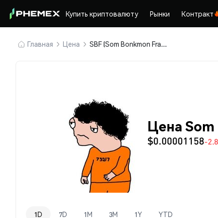
Купить криптовалюту
Рынки
Контракт
Главная
Цена
SBF (Som Bonkmon Fraud)
Цена Som 
$0.00001158
-2.
1D
7D
1M
3M
1Y
YTD