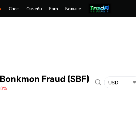
Спот
Ончейн
Earn
Больше
Bonkmon Fraud (SBF)
USD
80%