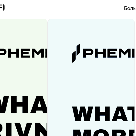
F)
Боль