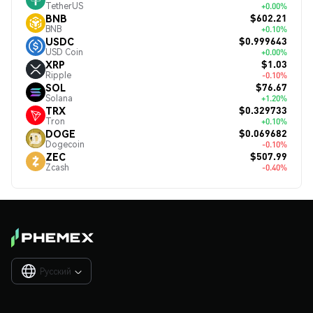
TetherUS
+0.00%
$602.21
BNB
BNB
+0.10%
$0.999643
USDC
USD Coin
+0.00%
$1.03
XRP
Ripple
-0.10%
$76.67
SOL
Solana
+1.20%
$0.329733
TRX
Tron
+0.10%
$0.069682
DOGE
Dogecoin
-0.10%
$507.99
ZEC
Zcash
-0.40%
Русский
