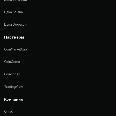
Цена Solana
Цена Dogecoin
Партнеры
CoinMarketCap
CoinGecko
Coincodex
TradingView
Компания
О нас