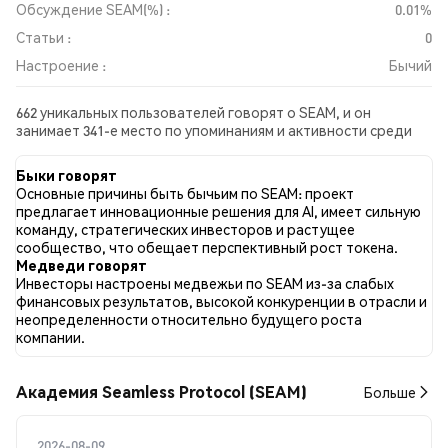
Обсуждение SEAM(%) :
0.01%
Статьи :
0
Настроение :
Бычий
662 уникальных пользователей говорят о SEAM, и он
занимает 341-е место по упоминаниям и активности среди
собранных постов. За последние 24 часа настроение в
отношении SEAM во всех социальных сетях было Бычий.
Быки говорят
Всего было опубликовано 0 новостных статей о SEAM. В
Основные причины быть бычьим по SEAM: проект
Twitter 40.63% твитов имели бычий настрой по сравнению с
предлагает инновационные решения для AI, имеет сильную
13.92% твитов с медвежьим настроем по SEAM. 45.45%
команду, стратегических инвесторов и растущее
твитов были нейтральными по отношению к SEAM. Эти
сообщество, что обещает перспективный рост токена.
данные основаны на 352 твитах.
Медведи говорят
Инвесторы настроены медвежьи по SEAM из-за слабых
финансовых результатов, высокой конкуренции в отрасли и
неопределенности относительно будущего роста
компании.
Академия Seamless Protocol (SEAM)
Больше
2026-08-09