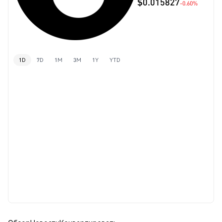
$0.015827
-0.60%
1D
7D
1M
3M
1Y
YTD