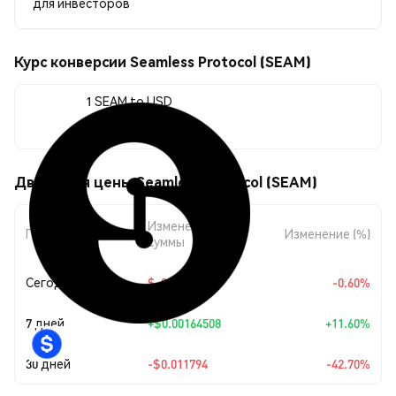
для инвесторов
Курс конверсии Seamless Protocol (SEAM)
1 SEAM to USD
$0.015827
Движения цены Seamless Protocol (SEAM)
Изменение
Период
Изменение (%)
суммы
Сегодня
$-0.00009553
-0.60%
7 дней
+
$0.00164508
+11.60%
30 дней
-$0.011794
-42.70%