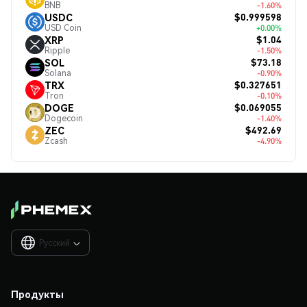
BNB
-1.60%
$0.999598
USDC
USD Coin
+0.00%
$1.04
XRP
Ripple
-1.50%
$73.18
SOL
Solana
-0.90%
$0.327651
TRX
Tron
-0.10%
$0.069055
DOGE
Dogecoin
-1.40%
$492.69
ZEC
Zcash
-4.90%
Русский

Продукты