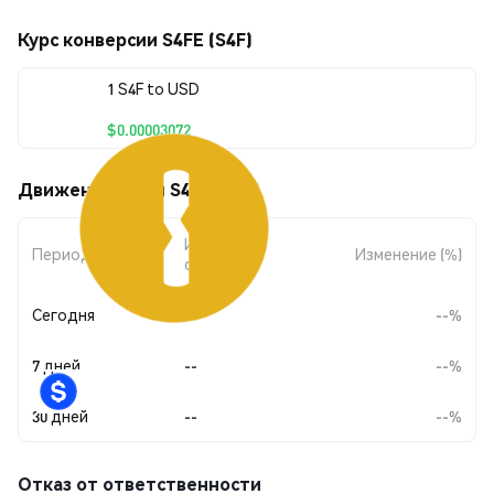
Курс конверсии S4FE (S4F)
1 S4F to USD
$0.00003072
Движения цены S4FE (S4F)
Изменение
Период
Изменение (%)
суммы
Сегодня
--
--%
7 дней
--
--%
30 дней
--
--%
Отказ от ответственности