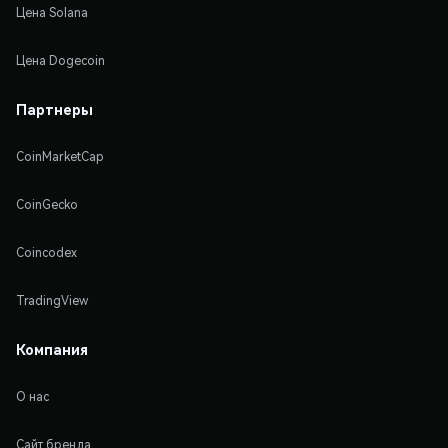
Цена Solana
Цена Dogecoin
Партнеры
CoinMarketCap
CoinGecko
Coincodex
TradingView
Компания
О нас
Сайт бренда