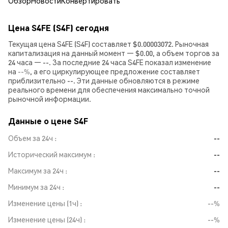
Обзор
Новости
Конвертировать
Цена S4FE (S4F) сегодня
Текущая цена S4FE (S4F) составляет $0.00003072. Рыночная
капитализация на данный момент — $0.00, а объем торгов за
24 часа — --. За последние 24 часа S4FE показал изменение
на
--%
, а его циркулирующее предложение составляет
приблизительно --. Эти данные обновляются в режиме
реального времени для обеспечения максимально точной
рыночной информации.
Данные о цене S4F
Объем за 24ч
--
Исторический максимум
--
Максимум за 24ч
--
Минимум за 24ч
--
Изменение цены (1ч)
--%
Изменение цены (24ч)
--%