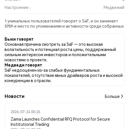
Настроение :
Медвежий
1 уникальных пользователей говорят о S4F, и он занимает
5759-е место по упоминаниям и активности среди собранных
постов. За последние 24 часа настроение в отношении S4F
во всех социальных сетях было Медвежий. Всего было
Быки говорят
опубликовано 0 новостных статей о S4F. В Twitter 100.00%
Основная причина смотреть за S4F — это высокая
твитов имели бычий настрой по сравнению с 0.00% твитов с
волатильность и потенциал роста цены, поддержанный
медвежьим настроем по S4F. 0.00% твитов были
сильным интересом инвесторов и положительными
нейтральными по отношению к S4F. Эти данные основаны на
новостями о проекте.
2 твитах.
Медведи говорят
S4F недооценен из-за слабых фундаментальных
показателей, отсутствия явных драйверов роста и высокой
конкуренции в отрасли.
Новости
Больше
2026-07-24 00:26
Zama Launches Confidential RFQ Protocol for Secure
Institutional Trading