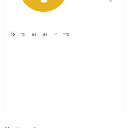
%
1D
7D
1M
3M
1Y
YTD