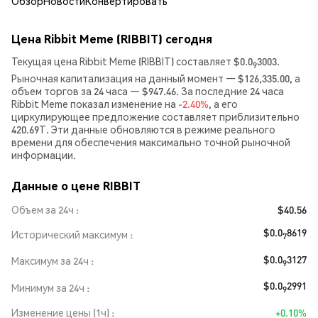
Обзор
Новости
Конвертировать
Цена Ribbit Meme (RIBBIT) сегодня
Текущая цена Ribbit Meme (RIBBIT) составляет $0.0
3003.
9
Рыночная капитализация на данный момент — $126,335.00, а
объем торгов за 24 часа — $947.46. За последние 24 часа
Ribbit Meme показал изменение на
-2.40%
, а его
циркулирующее предложение составляет приблизительно
420.69T. Эти данные обновляются в режиме реального
времени для обеспечения максимально точной рыночной
информации.
Данные о цене RIBBIT
Объем за 24ч
$40.56
$0.0
8619
Исторический максимум
7
$0.0
3127
Максимум за 24ч
9
$0.0
2991
Минимум за 24ч
9
Изменение цены (1ч)
+0.10%