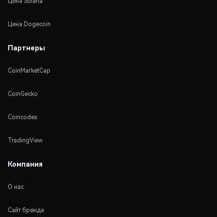
Цена Solana
Цена Dogecoin
Партнеры
CoinMarketCap
CoinGecko
Coincodex
TradingView
Компания
О нас
Сайт бренда