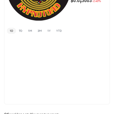
$0.0
3003
-2.40%
9
1D
7D
1M
3M
1Y
YTD