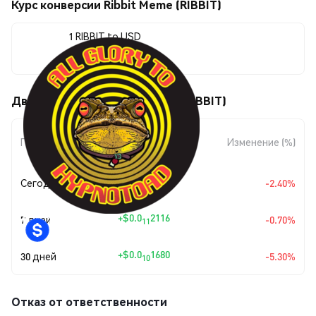
Курс конверсии Ribbit Meme (RIBBIT)
1 RIBBIT to USD
$0.0<sub>9</sub>3003
Движения цены Ribbit Meme (RIBBIT)
Изменение
Период
Изменение (%)
суммы
+
$0.0
7384
Сегодня
-2.40%
11
+
$0.0
2116
7 дней
-0.70%
11
+
$0.0
1680
30 дней
-5.30%
10
Отказ от ответственности