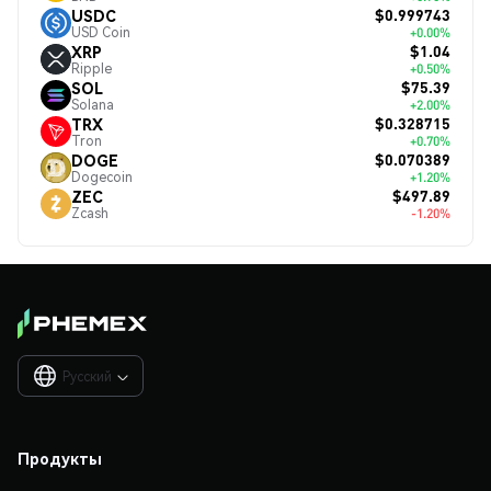
$0.999743
USDC
USD Coin
+0.00%
$1.04
XRP
Ripple
+0.50%
$75.39
SOL
Solana
+2.00%
$0.328715
TRX
Tron
+0.70%
$0.070389
DOGE
Dogecoin
+1.20%
$497.89
ZEC
Zcash
-1.20%
Русский

Продукты