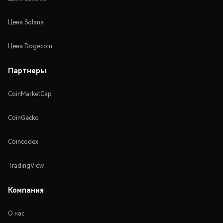
Цена Solana
Цена Dogecoin
Партнеры
CoinMarketCap
CoinGecko
Coincodex
TradingView
Компания
О нас