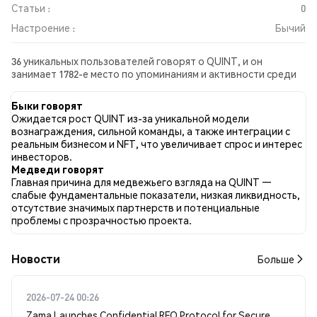
Статьи :
0
Настроение :
Бычий
36 уникальных пользователей говорят о QUINT, и он
занимает 1782-е место по упоминаниям и активности среди
собранных постов. За последние 24 часа настроение в
отношении QUINT во всех социальных сетях было Бычий.
Быки говорят
Всего было опубликовано 0 новостных статей о QUINT. В
Ожидается рост QUINT из-за уникальной модели
Twitter 40.00% твитов имели бычий настрой по сравнению с
вознаграждения, сильной команды, а также интеграции с
20.00% твитов с медвежьим настроем по QUINT. 40.00%
реальным бизнесом и NFT, что увеличивает спрос и интерес
твитов были нейтральными по отношению к QUINT. Эти
инвесторов.
данные основаны на 5 твитах.
Медведи говорят
Главная причина для медвежьего взгляда на QUINT —
слабые фундаментальные показатели, низкая ликвидность,
отсутствие значимых партнерств и потенциальные
проблемы с прозрачностью проекта.
Новости
Больше
2026-07-24 00:26
Zama Launches Confidential RFQ Protocol for Secure