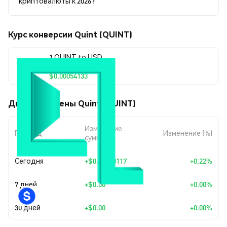
криптовалюты к 2026?
Курс конверсии Quint (QUINT)
1 QUINT to USD
$0.00054133
Движения цены Quint (QUINT)
Изменение
Период
Изменение (%)
суммы
Сегодня
+
$0.00000117
+0.22%
7 дней
+
$0.00
+0.00%
30 дней
+
$0.00
+0.00%