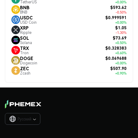
TetherUS
+0.00%
$593.62
BNB
BNB
-0.50%
$0.999591
USDC
USD Coin
+0.00%
$1.05
XRP
Ripple
-1.30%
$73.69
SOL
Solana
+0.50%
$0.328383
TRX
Tron
+0.60%
$0.069688
DOGE
Dogecoin
+0.00%
$507.90
ZEC
Zcash
+0.90%
Русский
