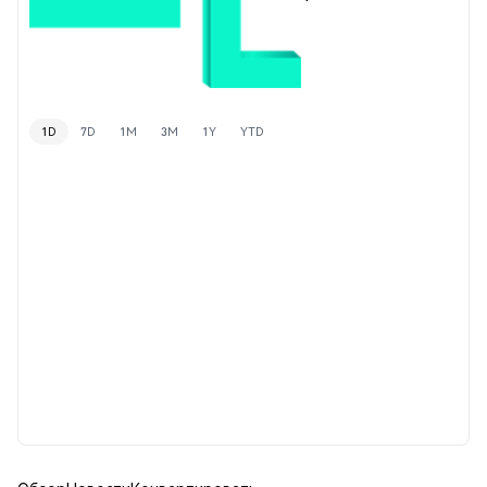
1D
7D
1M
3M
1Y
YTD