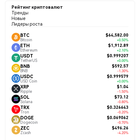
Рейтинг криптовалют
Тренды
Новые
Лидеры роста
$64,582.00
BTC
Bitcoin
+0.50%
$1,912.89
ETH
Ethereum
+2.10%
$0.999207
USDT
TetherUS
+0.00%
$592.57
BNB
BNB
-1.30%
$0.999579
USDC
USD Coin
+0.00%
$1.04
XRP
Ripple
-1.50%
$73.12
SOL
Solana
-0.80%
$0.326643
TRX
Tron
-0.20%
$0.069062
DOGE
Dogecoin
-0.70%
$496.26
ZEC
Zcash
-4.20%