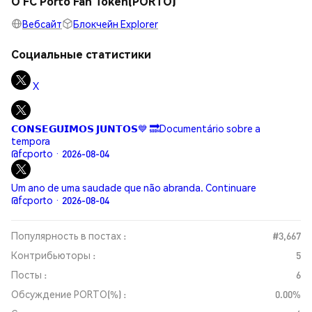
О FC Porto Fan Token(PORTO)
Вебсайт
Блокчейн Explorer
Социальные статистики
X
𝗖𝗢𝗡𝗦𝗘𝗚𝗨𝗜𝗠𝗢𝗦 𝗝𝗨𝗡𝗧𝗢𝗦💙 🔜Documentário sobre a
tempora
@fcporto · 2026-08-04
Um ano de uma saudade que não abranda. Continuare
@fcporto · 2026-08-04
Популярность в постах :
#3,667
Контрибьюторы :
5
Посты :
6
Обсуждение PORTO(%) :
0.00%