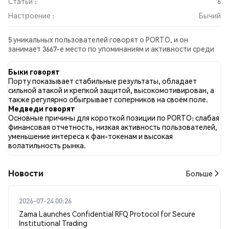
Статьи :
6
Настроение :
Бычий
5 уникальных пользователей говорят о PORTO, и он
занимает 3667-е место по упоминаниям и активности среди
собранных постов. За последние 24 часа настроение в
отношении PORTO во всех социальных сетях было Бычий.
Быки говорят
Всего было опубликовано 6 новостных статей о PORTO. В
Порту показывает стабильные результаты, обладает
Twitter NaN% твитов имели бычий настрой по сравнению с
сильной атакой и крепкой защитой, высокомотивирован, а
NaN% твитов с медвежьим настроем по PORTO. NaN%
также регулярно обыгрывает соперников на своём поле.
твитов были нейтральными по отношению к PORTO. Эти
Медведи говорят
данные основаны на 0 твитах.
Основные причины для короткой позиции по PORTO: слабая
финансовая отчетность, низкая активность пользователей,
уменьшение интереса к фан-токенам и высокая
волатильность рынка.
Новости
Больше
2026-07-24 00:26
Zama Launches Confidential RFQ Protocol for Secure
Institutional Trading