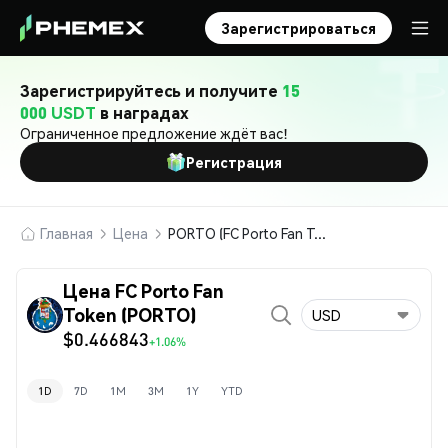
Зарегистрироваться
Зарегистрируйтесь и получите
15
000 USDT
в наградах
Ограниченное предложение ждёт вас!
Регистрация
Главная
Цена
PORTO (FC Porto Fan Token)
Цена FC Porto Fan
Token (PORTO)
USD
$0.466843
+1.06%
1D
7D
1M
3M
1Y
YTD