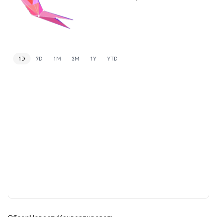
1D
7D
1M
3M
1Y
YTD