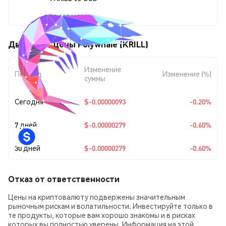
$0.00046205
Движения цены Polywhale (KRILL)
Изменение
Период
Изменение (%)
суммы
Сегодня
$-0.00000093
-0.20%
7 дней
$-0.00000279
-0.60%
30 дней
$-0.00000279
-0.60%
Отказ от ответственности
Цены на криптовалюту подвержены значительным
рыночным рискам и волатильности. Инвестируйте только в
те продукты, которые вам хорошо знакомы и в рисках
которых вы полностью уверены. Информация на этой