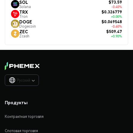
$73.59
SOL
Solana
-0.40%
$0.326779
TRX
Tron
+0.00%
$0.069548
DOGE
Dogecoin
-0.60%
$509.47
ZEC
Zcash
+0.90%
Русский

Продукты
Контрактная торговля
Спотовая торговля