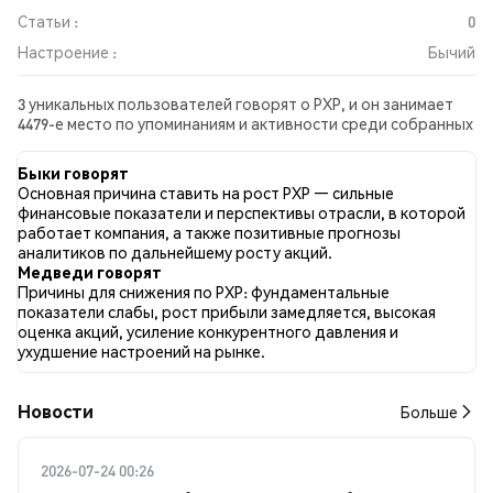
Статьи :
0
Настроение :
Бычий
3 уникальных пользователей говорят о PXP, и он занимает
4479-е место по упоминаниям и активности среди собранных
постов. За последние 24 часа настроение в отношении PXP
во всех социальных сетях было Бычий. Всего было
Быки говорят
опубликовано 0 новостных статей о PXP. В Twitter 33.33%
Основная причина ставить на рост PXP — сильные
твитов имели бычий настрой по сравнению с 33.33% твитов с
финансовые показатели и перспективы отрасли, в которой
медвежьим настроем по PXP. 33.33% твитов были
работает компания, а также позитивные прогнозы
нейтральными по отношению к PXP. Эти данные основаны на
аналитиков по дальнейшему росту акций.
3 твитах.
Медведи говорят
Причины для снижения по PXP: фундаментальные
показатели слабы, рост прибыли замедляется, высокая
оценка акций, усиление конкурентного давления и
ухудшение настроений на рынке.
Новости
Больше
2026-07-24 00:26