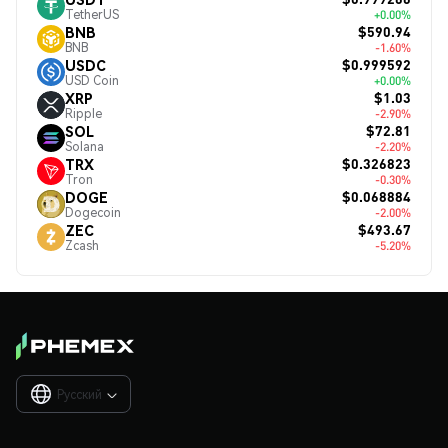
TetherUS
+0.00%
$590.94
BNB
BNB
-1.60%
$0.999592
USDC
USD Coin
+0.00%
$1.03
XRP
Ripple
-2.90%
$72.81
SOL
Solana
-2.20%
$0.326823
TRX
Tron
-0.30%
$0.068884
DOGE
Dogecoin
-2.00%
$493.67
ZEC
Zcash
-5.20%
Русский
