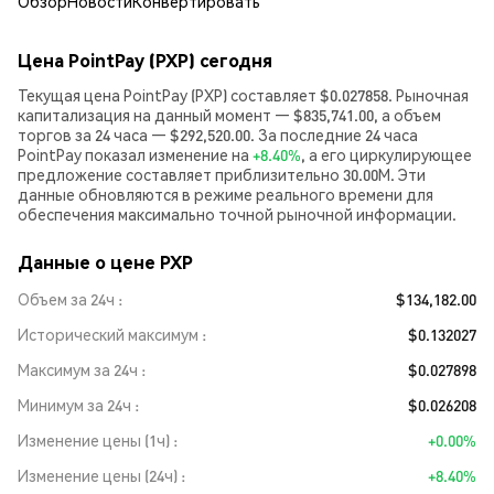
Обзор
Новости
Конвертировать
Цена PointPay (PXP) сегодня
Текущая цена PointPay (PXP) составляет $0.027858. Рыночная
капитализация на данный момент — $835,741.00, а объем
торгов за 24 часа — $292,520.00. За последние 24 часа
PointPay показал изменение на
+8.40%
, а его циркулирующее
предложение составляет приблизительно 30.00M. Эти
данные обновляются в режиме реального времени для
обеспечения максимально точной рыночной информации.
Данные о цене PXP
Объем за 24ч
$134,182.00
Исторический максимум
$0.132027
Максимум за 24ч
$0.027898
Минимум за 24ч
$0.026208
Изменение цены (1ч)
+0.00%
Изменение цены (24ч)
+8.40%