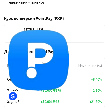
наличными – прогноз
Курс конверсии PointPay (PXP)
1 PXP to USD
$0.027858
Движения цены PointPay (PXP)
Изменение
Период
Изменение (%)
суммы
Сегодня
+
$0.00215874
+8.40%
7 дней
+
$0.00075878
+2.80%
30 дней
+
$0.00489181
+21.30%