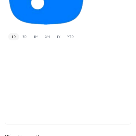
1D
7D
1M
3M
1Y
YTD