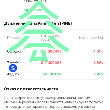
1 PINE to USD
$0.00179994
Движения цены Pine Token (PINE)
Изменение
Период
Изменение (%)
суммы
Сегодня
$-0.00001818
-1.00%
7 дней
$-0.00001086
-0.60%
30 дней
+
$0.00001251
+0.70%
Отказ от ответственности
Цены на криптовалюту подвержены значительным
рыночным рискам и волатильности. Инвестируйте только в
те продукты, которые вам хорошо знакомы и в рисках