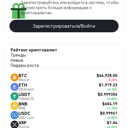
Зарегистрируйтесь или войдите в систему, чтобы
просмотреть больше информации о
криптовалютах.
Зарегистрироваться/Войти
Рейтинг криптовалют
Тренды
Новые
Лидеры роста
$64,928.00
BTC
Bitcoin
-0.20%
$1,919.23
ETH
Ethereum
+0.10%
$0.999356
USDT
TetherUS
+0.00%
$604.19
BNB
BNB
+1.30%
$0.99961
USDC
USD Coin
+0.00%
$1.04
XRP
Ripple
+0.00%