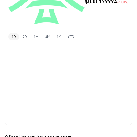
$0.00179994
-1.00%
1D
7D
1M
3M
1Y
YTD