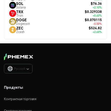
$76.36
SOL
Solana
+2.10%
$0.329338
TRX
Tron
+0.60%
$0.070115
DOGE
Dogecoin
-0.50%
$524.82
ZEC
Zcash
+2.60%
Русский

Продукты
Контрактная торговля
Спотовая торговля