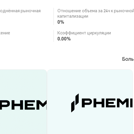
однённая рыночная
Отношение объема за 24ч к рыночно
капитализации
0%
ение
Коэффициент циркуляции
0.00%
Боль