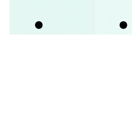
SpaceX: почему акции
Поток средст
выросли на 23% при продаже
на 93% — про
инсайдерами?
Аналитика Рынка
Аналитика Рынка
2026-08-09
|
5-10м
Курс конверсии Perpex (PERPX)
1 PERPX to