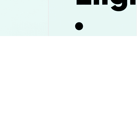
в в XRP-ETF упал
Cardano теперь доступен
гноз цены к $1
через ETF: что это изменит
для инвесторов
Аналитика Рынка
2026-08-09
|
10-15м
2026-08-09
|
5-10м
 USD
$0.00028894