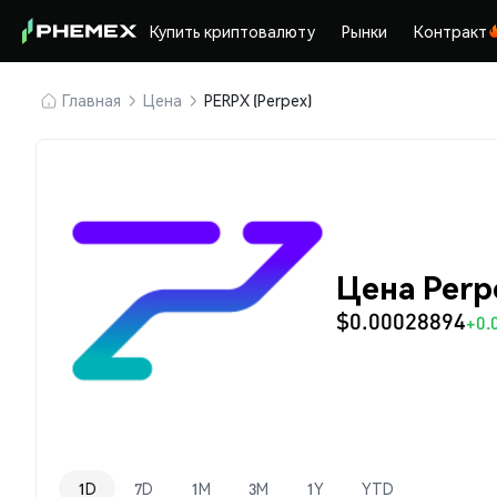
Купить криптовалюту
Рынки
Контракт
Главная
Цена
PERPX (Perpex)
Цена Perp
$0.00028894
+0.
1D
7D
1M
3M
1Y
YTD