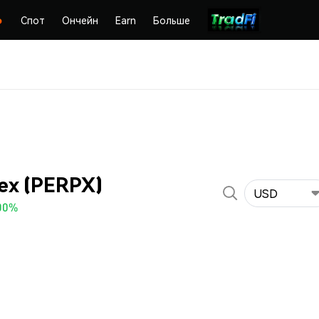
Спот
Ончейн
Earn
Больше
ex (PERPX)
USD
00%