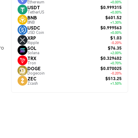
Ethereum
+0.00%
$0.999315
USDT
TetherUS
+0.00%
$601.52
BNB
BNB
+1.30%
$0.999563
USDC
USD Coin
+0.00%
$1.03
XRP
Ripple
-0.20%
го
$76.35
SOL
Solana
+2.00%
$0.329402
TRX
Tron
+0.70%
$0.070025
DOGE
Dogecoin
-0.20%
$513.25
ZEC
Zcash
+1.50%