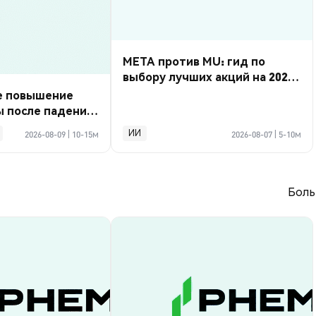
META против MU: гид по
выбору лучших акций на 2026
год
е повышение
ы после падения
 тыс.
ИИ
2026-08-09
|
10-15м
2026-08-07
|
5-10м
Боль