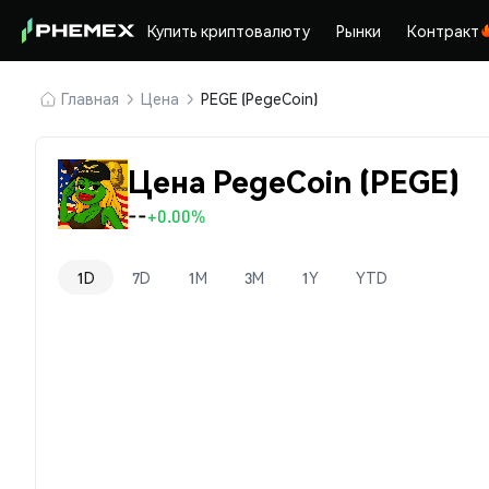
Купить криптовалюту
Рынки
Контракт
Главная
Цена
PEGE (PegeCoin)
Цена PegeCoin (PEGE)
--
+0.00%
1D
7D
1M
3M
1Y
YTD