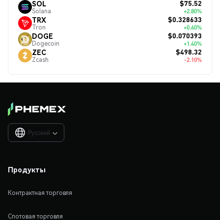
$75.52
SOL
Solana
+2.80%
$0.328633
TRX
Tron
+0.60%
$0.070393
DOGE
Dogecoin
+1.40%
$498.32
ZEC
Zcash
-2.10%
Русский

Продукты
Контрактная торговля
Спотовая торговля