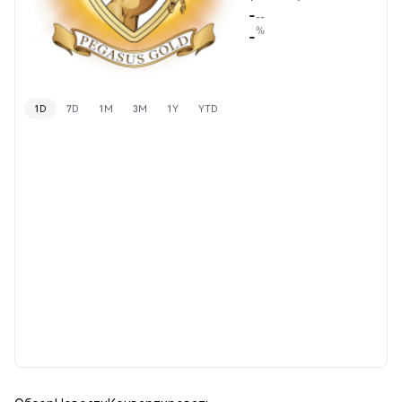
-
--
%
-
1D
7D
1M
3M
1Y
YTD