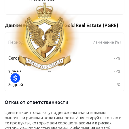
--
Движения цены Pegasus Gold Real Estate (PGRE)
Изменение
Период
Изменение (%)
суммы
Сегодня
--
--%
7 дней
--
--%
30 дней
--
--%
Отказ от ответственности
Цены на криптовалюту подвержены значительным
рыночным рискам и волатильности. Инвестируйте только в
те продукты, которые вам хорошо знакомы и в рисках
которых вы полностью уверены. Информация на этой