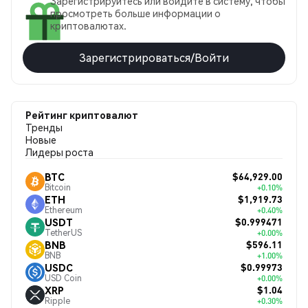
Зарегистрируйтесь или войдите в систему, чтобы
просмотреть больше информации о
криптовалютах.
Зарегистрироваться/Войти
Рейтинг криптовалют
Тренды
Новые
Лидеры роста
$64,929.00
BTC
Bitcoin
+0.10%
$1,919.73
ETH
Ethereum
+0.40%
$0.999471
USDT
TetherUS
+0.00%
$596.11
BNB
BNB
+1.00%
$0.99973
USDC
USD Coin
+0.00%
$1.04
XRP
Ripple
+0.30%