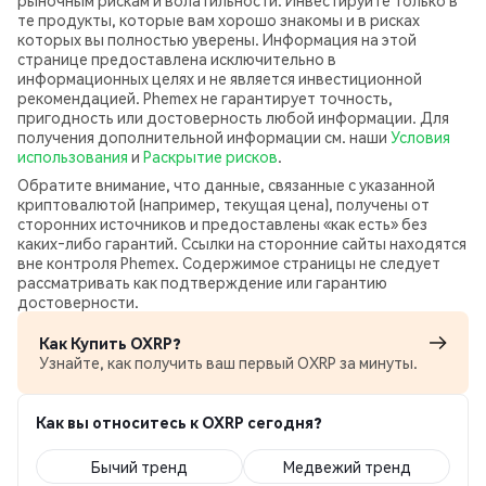
рыночным рискам и волатильности. Инвестируйте только в
те продукты, которые вам хорошо знакомы и в рисках
которых вы полностью уверены. Информация на этой
странице предоставлена исключительно в
информационных целях и не является инвестиционной
рекомендацией. Phemex не гарантирует точность,
пригодность или достоверность любой информации. Для
получения дополнительной информации см. наши
Условия
использования
и
Раскрытие рисков
.
Обратите внимание, что данные, связанные с указанной
криптовалютой (например, текущая цена), получены от
сторонних источников и предоставлены «как есть» без
каких‑либо гарантий. Ссылки на сторонние сайты находятся
вне контроля Phemex. Содержимое страницы не следует
рассматривать как подтверждение или гарантию
достоверности.
Как Купить OXRP?
Узнайте, как получить ваш первый OXRP за минуты.
Как вы относитесь к OXRP сегодня?
Бычий тренд
Медвежий тренд