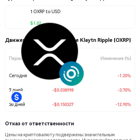
1 OXRP to USD
$1.02
Движения цены Orbit Bridge Klaytn Ripple (OXRP)
Изменение
Период
Изменение (%)
суммы
Сегодня
-$0.012328
-1.20%
7 дней
-$0.038998
-3.70%
30 дней
-$0.150327
-12.90%
Отказ от ответственности
Цены на криптовалюту подвержены значительным