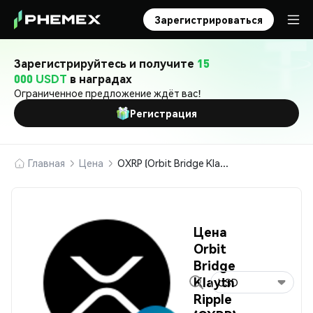
Зарегистрироваться
Зарегистрируйтесь и получите
15
000 USDT
в наградах
Ограниченное предложение ждёт вас!
Регистрация
Главная
Цена
OXRP (Orbit Bridge Klaytn Ripple)
Цена
Orbit
Bridge
Klaytn
USD
Ripple