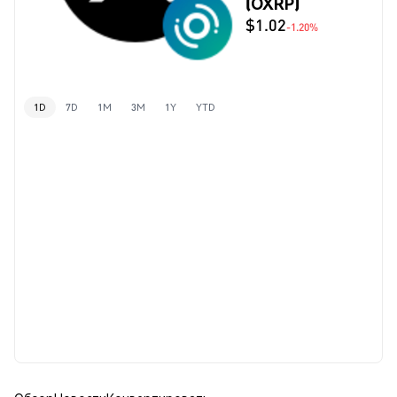
(OXRP)
$1.02
-1.20%
1D
7D
1M
3M
1Y
YTD