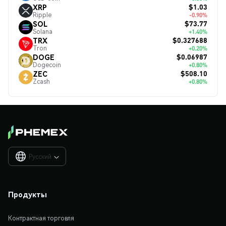
$1.03
XRP
Ripple
-0.90%
$73.77
SOL
Solana
+1.40%
$0.327688
TRX
Tron
+0.20%
$0.06987
DOGE
Dogecoin
+0.80%
$508.10
ZEC
Zcash
+0.80%
Русский

Продукты
Контрактная торговля