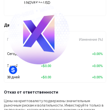
1 NOVAX to USD
$0.00220527
Движения цены NovaX (NOVAX)
Изменение
Период
Изменение (%)
суммы
+
$0.0
9041
Сегодня
+0.00%
8
7 дней
+
$0.00
+0.00%
30 дней
+
$0.00
+0.00%
Отказ от ответственности
Цены на криптовалюту подвержены значительным
рыночным рискам и волатильности. Инвестируйте только в
те продукты, которые вам хорошо знакомы и в рисках