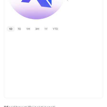
1D
7D
1M
3M
1Y
YTD