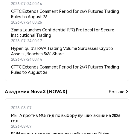
2026-07-24 00:14
CFTC Extends Comment Period for 24/7 Futures Trading
Rules to August 26
2026-07-24 00:26
Zama Launches Confidential RFQ Protocol for Secure
Institutional Trading
2026-07-24 00:17
Hyperliquid's RWA Trading Volume Surpasses Crypto
Assets, Reaches 54% Share
2026-07-24 00:14
CFTC Extends Comment Period for 24/7 Futures Trading
Rules to August 26
Академия NovaX (NOVAX)
Больше
2026-08-07
META против MU: гид по выбору лучших акций на 2026
год
2026-08-07
RIVN акции: что это, прогноз и объяснение Rivian