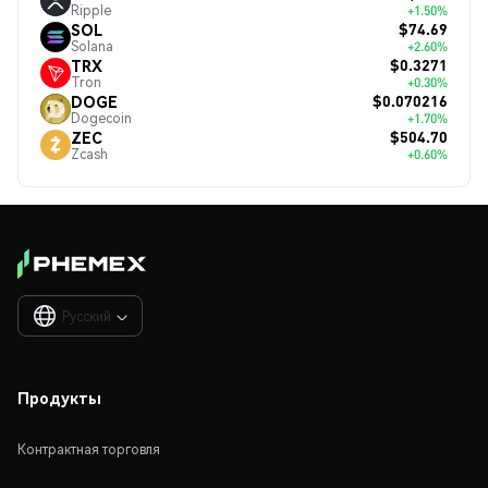
Ripple
+1.50%
$74.69
SOL
Solana
+2.60%
$0.3271
TRX
Tron
+0.30%
$0.070216
DOGE
Dogecoin
+1.70%
$504.70
ZEC
Zcash
+0.60%
Русский

Продукты
Контрактная торговля