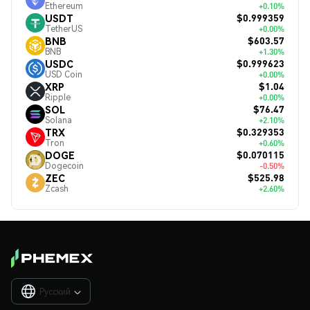
Ethereum
+0.10%
$0.999359
USDT
TetherUS
+0.00%
$603.57
BNB
BNB
+1.30%
$0.999623
USDC
USD Coin
+0.00%
$1.04
XRP
Ripple
+0.00%
$76.47
SOL
Solana
+2.10%
$0.329353
TRX
Tron
+0.60%
$0.070115
DOGE
Dogecoin
-0.50%
$525.98
ZEC
Zcash
+2.60%
Русский
