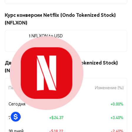
Курс конверсии Netflix (Ondo Tokenized Stock)
(NFLXON)
1 NFLXON to USD
$741.01
Движения цены Netflix (Ondo Tokenized Stock)
(NFLXON)
Изменение
Период
Изменение (%)
суммы
Сегодня
+
$0.00
+0.00%
7 дней
+
$24.37
+3.40%
30 дней
-$18.22
-2.40%