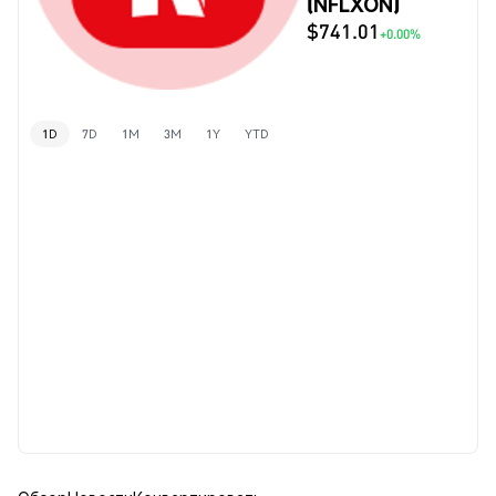
(NFLXON)
$741.01
+0.00%
1D
7D
1M
3M
1Y
YTD