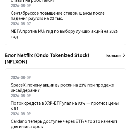
ставит на роботакси?
2026-08-09
Сентябрьское повышение ставок: шансы после
падения payrolls на 23 тыс.
2026-08-07
META против MU: гид по выбору лучших акций на 2026
год
Блог Netflix (Ondo Tokenized Stock)
Больше
(NFLXON)
2026-08-09
SpaceX: почему акции выросли на 23% при продаже
инсайдерами?
2026-08-09
Поток средств в XRP-ETF упал на 93% — прогноз цены
к $1
2026-08-09
Cardano теперь доступен через ETF: что это изменит
для инвесторов