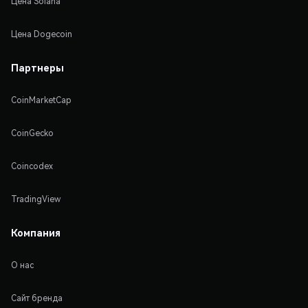
Цена Solana
Цена Dogecoin
Партнеры
CoinMarketCap
CoinGecko
Coincodex
TradingView
Компания
О нас
Сайт бренда