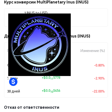
Курс конверсии MultiPlanetary Inus (INUS)
1 INUS to USD
$0.0<sub>9</sub>1934
Движения цены MultiPlanetary Inus (INUS)
Изменение
Период
Изменение (%)
суммы
+
$0.0
1560
Сегодня
-0.80%
11
+
$0.0
5778
7 дней
-2.90%
11
+
$0.0
5456
30 дней
-22.00%
10
Отказ от ответственности