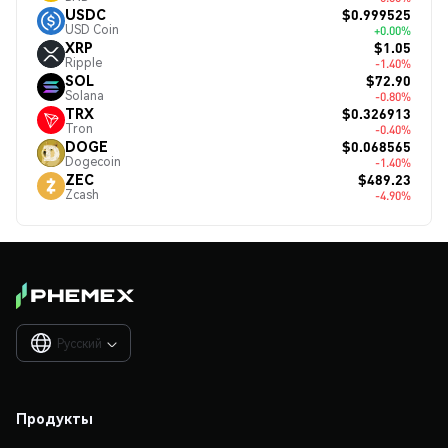
$0.999525
USDC
USD Coin
+0.00%
$1.05
XRP
Ripple
-1.40%
$72.90
SOL
Solana
-0.80%
$0.326913
TRX
Tron
-0.40%
$0.068565
DOGE
Dogecoin
-1.40%
$489.23
ZEC
Zcash
-4.90%
Русский

Продукты