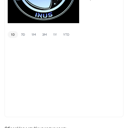
1D
7D
1M
3M
1Y
YTD