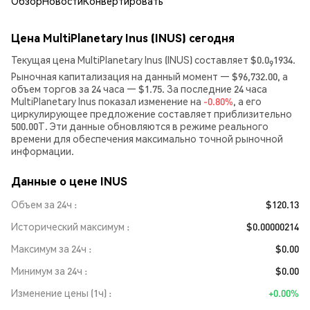
Обзор
Новости
Конвертировать
Цена MultiPlanetary Inus (INUS) сегодня
Текущая цена MultiPlanetary Inus (INUS) составляет $0.0
1934.
9
Рыночная капитализация на данный момент — $96,732.00, а
объем торгов за 24 часа — $1.75. За последние 24 часа
MultiPlanetary Inus показал изменение на
-0.80%
, а его
циркулирующее предложение составляет приблизительно
500.00T. Эти данные обновляются в режиме реального
времени для обеспечения максимально точной рыночной
информации.
Данные о цене INUS
Объем за 24ч
$120.13
Исторический максимум
$0.00000214
Максимум за 24ч
$0.00
Минимум за 24ч
$0.00
Изменение цены (1ч)
+0.00%