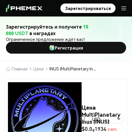
Зарегистрироваться
Зарегистрируйтесь и получите
15
000 USDT
в наградах
Ограниченное предложение ждёт вас!
Регистрация
Главная
Цена
INUS (MultiPlanetary Inus)
Цена
MultiPlanetary
USD
Inus (INUS)
$0.0
1934
-0.80%
9