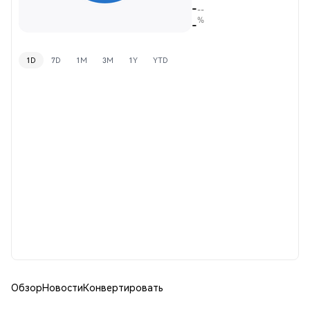
-
--
%
-
1D
7D
1M
3M
1Y
YTD
Обзор
Новости
Конвертировать