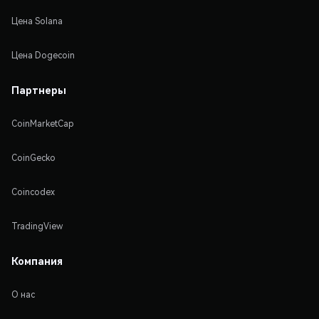
Цена Solana
Цена Dogecoin
Партнеры
CoinMarketCap
CoinGecko
Coincodex
TradingView
Компания
О нас