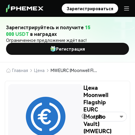
Зарегистрироваться
Зарегистрируйтесь и получите
15
000 USDT
в наградах
Ограниченное предложение ждёт вас!
Регистрация
Главная
Цена
MWEURC (Moonwell Flagship EURC (Morpho Vault))
Цена
Moonwell
Flagship
EURC
(Morpho
USD
Vault)
(MWEURC)