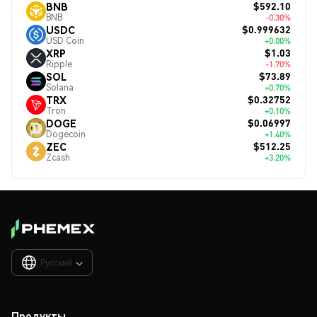
$592.10
BNB
BNB
-0.30%
$0.999632
USDC
USD Coin
+0.00%
$1.03
XRP
Ripple
-1.70%
$73.89
SOL
Solana
+0.70%
$0.32752
TRX
Tron
+0.10%
$0.06997
DOGE
Dogecoin
+1.40%
$512.25
ZEC
Zcash
+3.20%
Русский

Продукты