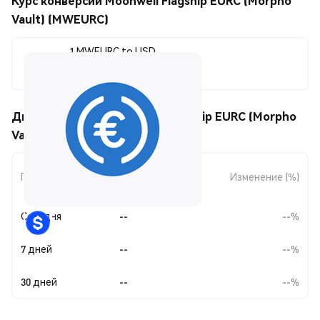
Курс конверсии Moonwell Flagship EURC (Morpho
Vault) (MWEURC)
1 MWEURC to USD
--
Движения цены Moonwell Flagship EURC (Morpho
Vault) (MWEURC)
Изменение
Период
Изменение (%)
суммы
Сегодня
--
--%
7 дней
--
--%
30 дней
--
--%