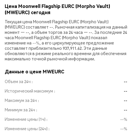
Цена Moonwell Flagship EURC (Morpho Vault)
(MWEURC) сегодня
Текущая цена Moonwell Flagship EURC (Morpho Vault)
(MWEURC) составляет --. Рыночная капитализация на данный
момент — --, а объем торгов за 24 часа — --. За последние 24
часа Moonwell Flagship EURC (Morpho Vault) показал
изменение на
--%
, а его циркулирующее предложение
составляет приблизительно 937,911.62. Эти данные
обновляются в режиме реального времени для обеспечения
максимально точной рыночной информации.
Данные о цене MWEURC
Объем за 24ч
--
Исторический максимум
--
Максимум за 24ч
--
Минимум за 24ч
--
Изменение цены (1ч)
--%
Изменение цены (24ч)
--%