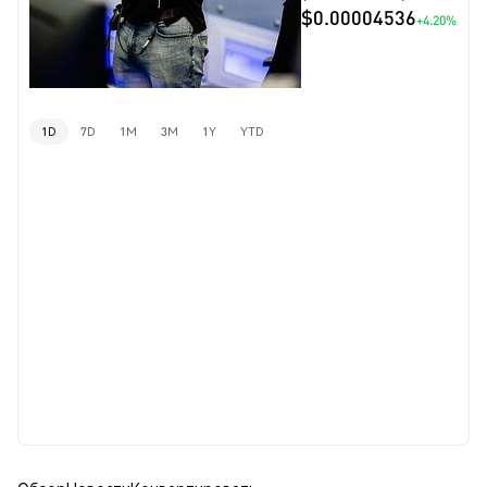
$0.00004536
+4.20%
1D
7D
1M
3M
1Y
YTD