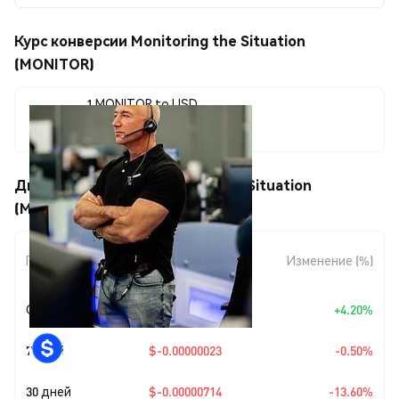
Курс конверсии Monitoring the Situation
(MONITOR)
1 MONITOR to USD
$0.00004536
Движения цены Monitoring the Situation
(MONITOR)
Изменение
Период
Изменение (%)
суммы
Сегодня
+
$0.00000183
+4.20%
7 дней
$-0.00000023
-0.50%
30 дней
$-0.00000714
-13.60%