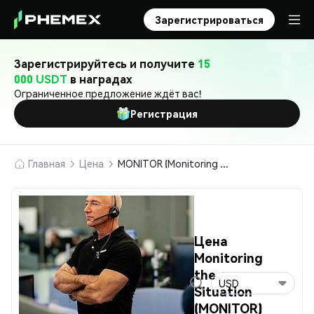
Зарегистрироваться
Зарегистрируйтесь и получите
15
000 USDT
в наградах
Ограниченное предложение ждёт вас!
Регистрация
Главная
Цена
MONITOR (Monitoring the Situation)
Цена
Monitoring
the
USD
Situation
(MONITOR)