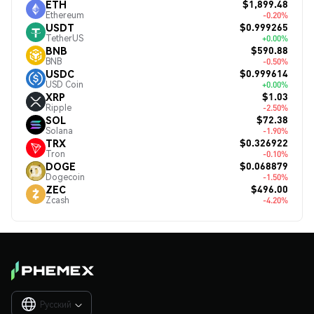
$1,899.48
ETH
Ethereum
-0.20%
$0.999265
USDT
TetherUS
+0.00%
$590.88
BNB
BNB
-0.50%
$0.999614
USDC
USD Coin
+0.00%
$1.03
XRP
Ripple
-2.50%
$72.38
SOL
Solana
-1.90%
$0.326922
TRX
Tron
-0.10%
$0.068879
DOGE
Dogecoin
-1.50%
$496.00
ZEC
Zcash
-4.20%
Русский
