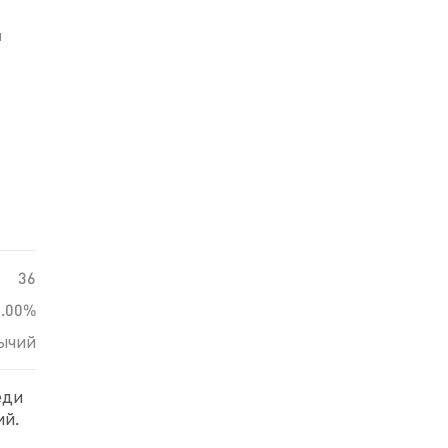
й
36
0.00%
ычий
еди
ий.