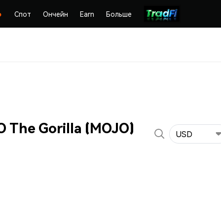
Спот
Ончейн
Earn
Больше
 The Gorilla (MOJO)
USD