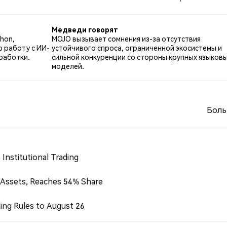
о MOJO. 46.15% твитов были нейтральными по отношени
Медведи говорят
hon,
MOJO вызывает сомнения из-за отсутствия
 работу с ИИ-
устойчивого спроса, ограниченной экосистемы и
работки.
сильной конкуренции со стороны крупных языков
моделей.
Боль
Institutional Trading
 Assets, Reaches 54% Share
ing Rules to August 26