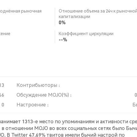
однённая рыночная
Отношение объема за 24ч к рыночно
капитализации
0%
ение
Коэффициент циркуляции
--%
13
Контрибьюторы :
66
Обсуждение MOJO(%) :
0
Настроение :
Б
 занимает 1313-е место по упоминаниям и активности ср
е в отношении MOJO во всех социальных сетях было Быч
O. В Twitter 47.69% твитов имели бычий настрой по