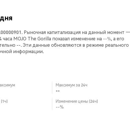
одня
0.00000901. Рыночная капитализация на данный момент 
24 часа MOJO The Gorilla показал изменение на
--%
, а его
ельно --. Эти данные обновляются в режиме реального
очной информации.
аксимум
Максимум за 24ч
--
(1ч)
Изменение цены (24ч)
--%