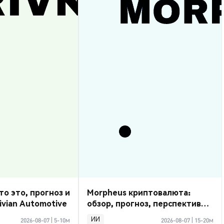
то это, прогноз и
Morpheus криптовалюта:
ivian Automotive
обзор, прогноз, перспективы
2026
ИИ
2026-08-07
|
5-10м
2026-08-07
|
15-20м