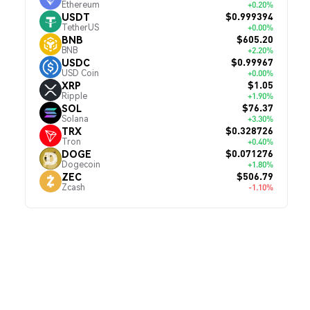
Ethereum
+0.20%
$0.999394
USDT
TetherUS
+0.00%
$605.20
BNB
BNB
+2.20%
$0.99967
USDC
USD Coin
+0.00%
—
$1.05
XRP
Ripple
+1.90%
$76.37
SOL
Solana
+3.30%
$0.328726
TRX
Tron
+0.40%
$0.071276
DOGE
Dogecoin
+1.80%
$506.79
ZEC
Zcash
-1.10%