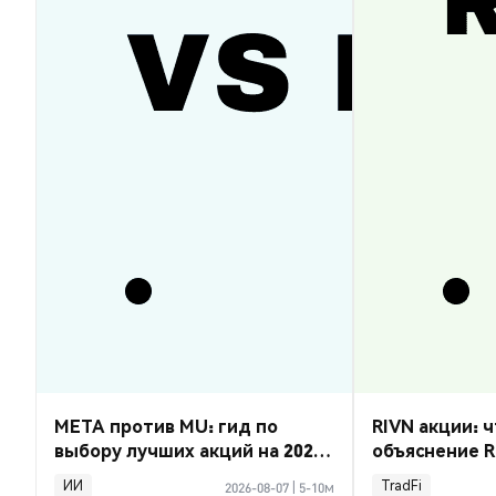
META против MU: гид по
RIVN акции: ч
выбору лучших акций на 2026
объяснение R
год
ИИ
TradFi
2026-08-07
|
5-10м