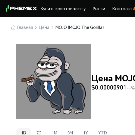
Купить криптовалюту
Рынки
Контракт
Главная
Цена
MOJO (MOJO The Gorilla)
Цена MOJO
$0.00000901
--%
1D
7D
1M
3M
1Y
YTD