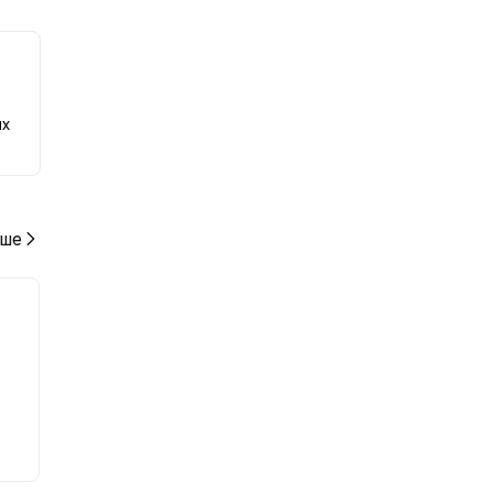
ю к
ых
ше