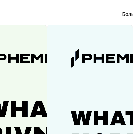
)
Боль