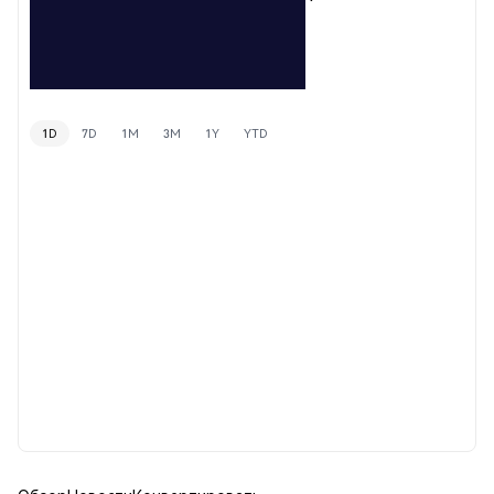
1D
7D
1M
3M
1Y
YTD