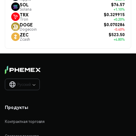
$76.57
SOL
Solana
+1.10%
$0.329915
TRX
Tron
+0.20%
$0.070286
DOGE
Dogecoin
-0.40%
$523.50
ZEC
Zcash
+4.80%
Русский

Продукты
Контрактная торговля