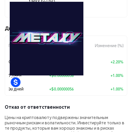
1 MXY to USD
$0.00005681
Движения цены Metaxy (MXY)
Изменение
Период
Изменение (%)
суммы
Сегодня
+
$0.00000122
+2.20%
7 дней
+
$0.00000056
+1.00%
30 дней
+
$0.00000056
+1.00%
Отказ от ответственности
Цены на криптовалюту подвержены значительным
рыночным рискам и волатильности. Инвестируйте только в
те продукты, которые вам хорошо знакомы и в рисках