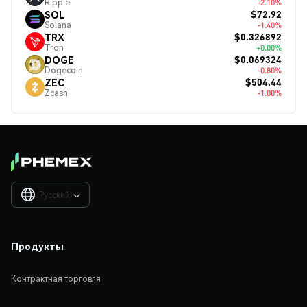
Ripple
-2.10%
$72.92
SOL
Solana
-1.40%
$0.326892
TRX
Tron
+0.00%
$0.069324
DOGE
Dogecoin
-0.80%
$504.44
ZEC
Zcash
-1.00%
Русский

Продукты
Контрактная торговля