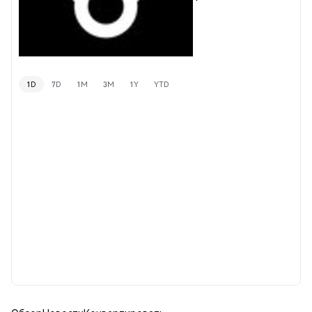
1D
7D
1M
3M
1Y
YTD