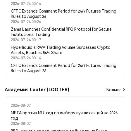
2026-07-24 00:14
CFTC Extends Comment Period for 24/7 Futures Trading
Rules to August 26
2026-07-24 00:26
Zama Launches Confidential RFQ Protocol for Secure
Institutional Trading
2026-07-24 00:17
Hyperliquid's RWA Trading Volume Surpasses Crypto
Assets, Reaches 54% Share
2026-07-24 00:14
CFTC Extends Comment Period for 24/7 Futures Trading
Rules to August 26
Академия Looter (LOOTER)
Больше
2026-08-07
META против MU: гид по выбору лучших акций на 2026
год
2026-08-07
RIVN акции: что это, прогноз и объяснение Rivian