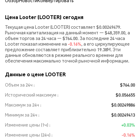
Обзор
Новости
Конвертировать
Цена Looter (LOOTER) сегодня
Текущая цена Looter (LOOTER) составляет $0.00249479.
Рыночная капитализация на данный момент — $48,359.00, а
объем торгов за 24 часа — $764.00. За последние 24 часа
Looter показал изменение на
-0.16%
, а его циркулирующее
предложение составляет приблизительно 19.38M. Эти
данные обновляются в режиме реального времени для
обеспечения максимально точной рыночной информации.
Данные о цене LOOTER
Объем за 24ч
$764.00
Исторический максимум
$0.056655
Максимум за 24ч
$0.00249886
Минимум за 24ч
$0.00249413
Изменение цены (1ч)
+0.03%
Изменение цены (24ч)
-0.16%