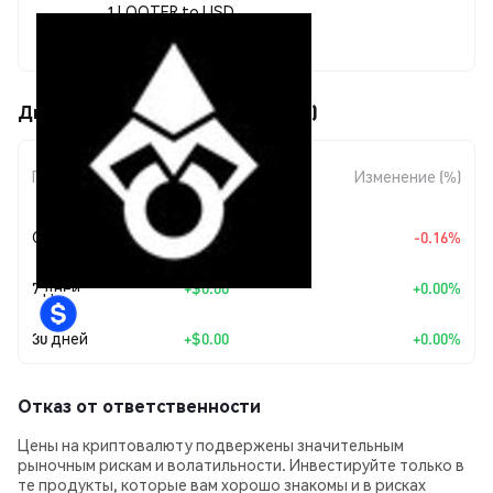
1 LOOTER to USD
$0.00249479
Движения цены Looter (LOOTER)
Изменение
Период
Изменение (%)
суммы
Сегодня
$-0.00000406
-0.16%
7 дней
+
$0.00
+0.00%
30 дней
+
$0.00
+0.00%
Отказ от ответственности
Цены на криптовалюту подвержены значительным
рыночным рискам и волатильности. Инвестируйте только в
те продукты, которые вам хорошо знакомы и в рисках