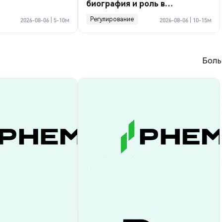
биография и роль в
криптосделке по Ормузу
Регулирование
2026-08-06
|
5-10м
2026-08-06
|
10-15м
Боль