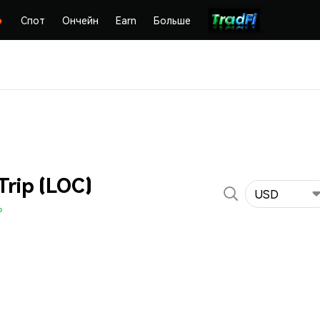
Спот
Ончейн
Earn
Больше
rip (LOC)
USD
%