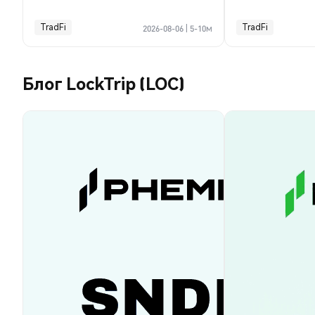
TradFi
TradFi
2026-08-06
|
5-10м
Блог LockTrip (LOC)