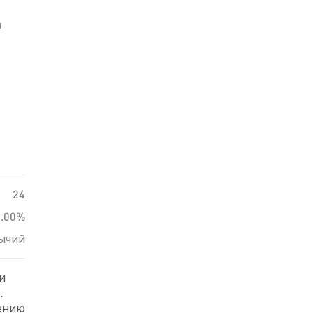
й
24
0.00%
ычий
и
.
нению