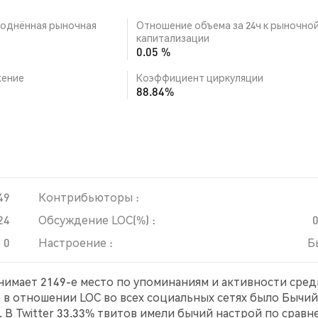
однённая рыночная
Отношение объема за 24ч к рыночно
капитализации
0.05 %
ение
Коэффициент циркуляции
88.84%
49
Контрибьюторы :
24
Обсуждение LOC(%) :
0
Настроение :
Б
анимает 2149-е место по упоминаниям и активности сред
е в отношении LOC во всех социальных сетях было Бычий
. В Twitter 33.33% твитов имели бычий настрой по срав