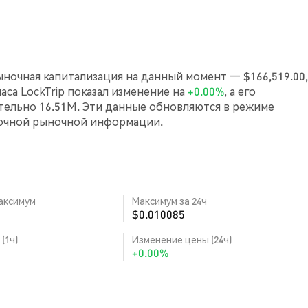
Рыночная капитализация на данный момент — $166,519.00,
часа LockTrip показал изменение на
+0.00%
, а его
ельно 16.51M. Эти данные обновляются в режиме
точной рыночной информации.
аксимум
Максимум за 24ч
$0.010085
(1ч)
Изменение цены (24ч)
+0.00%