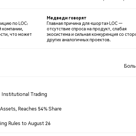
33% твитов были нейтральными по отношению к LOC. Эти
Медведи говорят
зицию по LOC:
Главная причина для «шорта» LOC —
й компании,
отсутствие спроса на продукт, слабая
сти, что может
экосистема и сильная конкуренция со сто
других аналогичных проектов.
Боль
Institutional Trading
 Assets, Reaches 54% Share
ing Rules to August 26