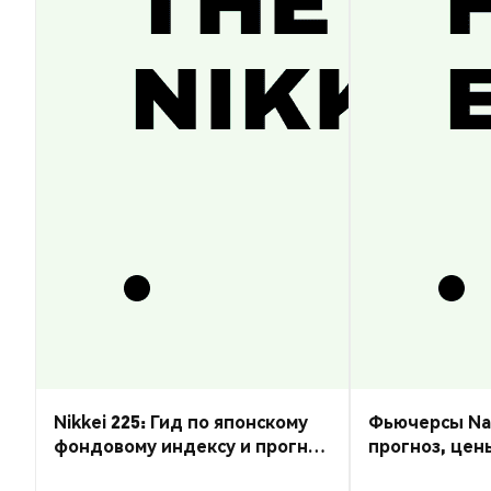
Nikkei 225: Гид по японскому
Фьючерсы Nas
фондовому индексу и прогноз
прогноз, цен
курса
торговать