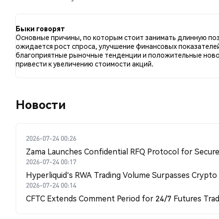
с 33.33% твитов с медвежьим настроем по LOC. 33.
данные основаны на 3 твитах.
Быки говорят
Основные причины, по которым стоит занимать длинную по
ожидается рост спроса, улучшение финансовых показателе
благоприятные рыночные тенденции и положительные ново
привести к увеличению стоимости акций.
Новости
2026-07-24 00:26
Zama Launches Confidential RFQ Protocol for Secure 
2026-07-24 00:17
Hyperliquid's RWA Trading Volume Surpasses Crypto
2026-07-24 00:14
CFTC Extends Comment Period for 24/7 Futures Trad