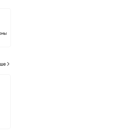
роны
ше