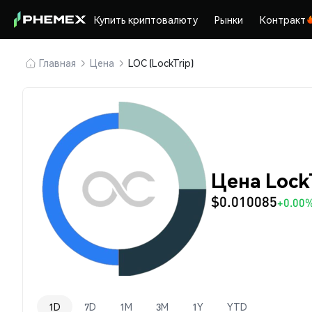
Купить криптовалюту
Рынки
Контракт
Главная
Цена
LOC (LockTrip)
Цена LockT
$0.010085
+0.00
1D
7D
1M
3M
1Y
YTD