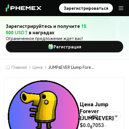
Зарегистрироваться
Зарегистрируйтесь и получите
15
000 USDT
в наградах
Ограниченное предложение ждёт вас!
Регистрация
Главная
Цена
JUMP4EVER (Jump Forever)
Цена Jump
Forever
USD
(JUMP4EVER)
$0.0
7053
--
8