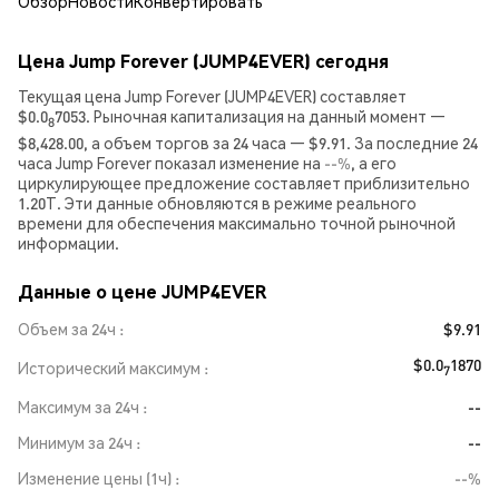
Обзор
Новости
Конвертировать
Цена Jump Forever (JUMP4EVER) сегодня
Текущая цена Jump Forever (JUMP4EVER) составляет
$0.0
7053. Рыночная капитализация на данный момент —
8
$8,428.00, а объем торгов за 24 часа — $9.91. За последние 24
часа Jump Forever показал изменение на
--%
, а его
циркулирующее предложение составляет приблизительно
1.20T. Эти данные обновляются в режиме реального
времени для обеспечения максимально точной рыночной
информации.
Данные о цене JUMP4EVER
Объем за 24ч
$9.91
$0.0
1870
Исторический максимум
7
Максимум за 24ч
--
Минимум за 24ч
--
Изменение цены (1ч)
--%