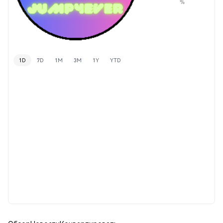
%
1D
7D
1M
3M
1Y
YTD