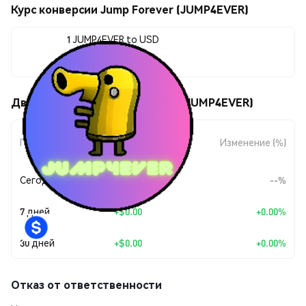
Курс конверсии Jump Forever (JUMP4EVER)
1 JUMP4EVER to USD
$0.0<sub>8</sub>7053
Движения цены Jump Forever (JUMP4EVER)
Изменение
Период
Изменение (%)
суммы
Сегодня
--
--%
7 дней
+
$0.00
+0.00%
30 дней
+
$0.00
+0.00%
Отказ от ответственности