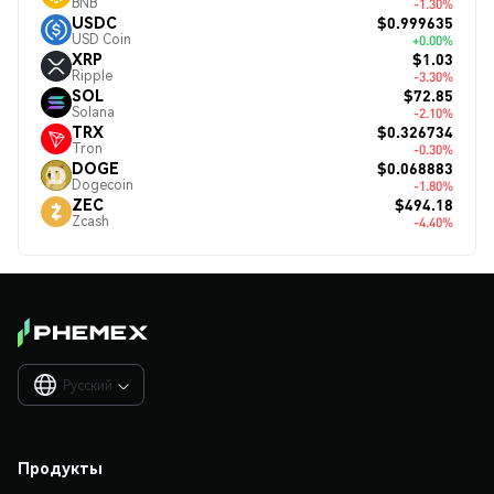
BNB
-1.30%
$0.999635
USDC
USD Coin
+0.00%
$1.03
XRP
Ripple
-3.30%
$72.85
SOL
Solana
-2.10%
$0.326734
TRX
Tron
-0.30%
$0.068883
DOGE
Dogecoin
-1.80%
$494.18
ZEC
Zcash
-4.40%
Русский

Продукты