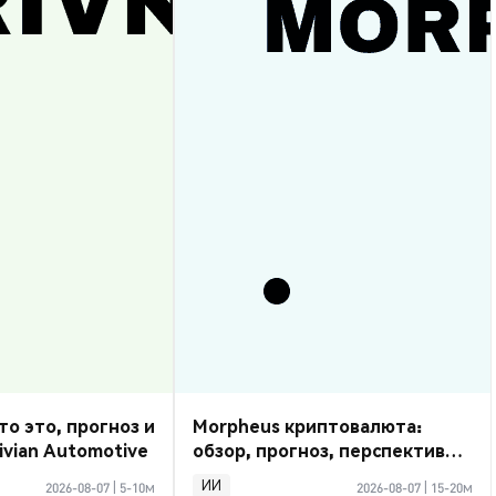
то это, прогноз и
Morpheus криптовалюта:
ivian Automotive
обзор, прогноз, перспективы
2026
ИИ
2026-08-07
|
5-10м
2026-08-07
|
15-20м