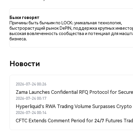
сравнению с 6.58% твитов с медвежьим настроем п
LOCK. Эти данные основаны на 152 твитах.
Быки говорят
Причины быть бычьим по LOCK: уникальная технология,
быстрорастущий рынок DePIN, поддержка крупных инвесто
высокая вовлеченность сообщества и потенциал для масш
бизнеса.
Новости
2026-07-24 00:26
Zama Launches Confidential RFQ Protocol for Secure 
2026-07-24 00:17
Hyperliquid's RWA Trading Volume Surpasses Crypto
2026-07-24 00:14
CFTC Extends Comment Period for 24/7 Futures Trad