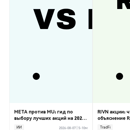
META против MU: гид по
RIVN акции: ч
выбору лучших акций на 2026
объяснение R
год
ИИ
TradFi
2026-08-07
|
5-10м