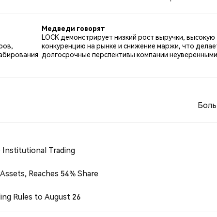
о LOCK. 63.16% твитов были нейтральными по отношени
Медведи говорят
LOCK демонстрирует низкий рост выручки, высокую
ров,
конкуренцию на рынке и снижение маржи, что делае
табирования
долгосрочные перспективы компании неуверенными
Боль
Institutional Trading
 Assets, Reaches 54% Share
ing Rules to August 26