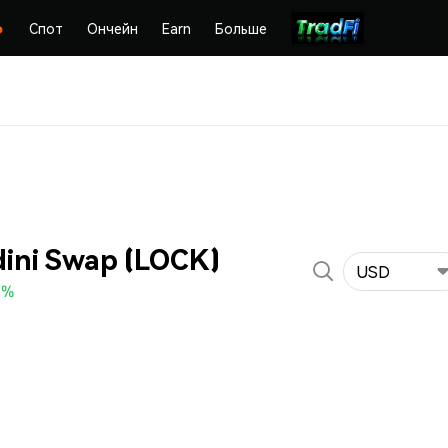
Спот
Ончейн
Earn
Больше
ini Swap (LOCK)
USD
0%