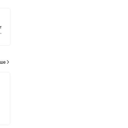
ю к
т
.
ше