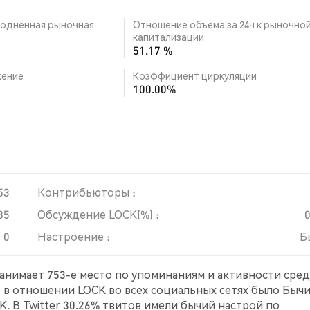
однённая рыночная
Отношение объема за 24ч к рыночно
капитализации
51.17 %
ение
Коэффициент циркуляции
100.00%
53
Контрибьюторы :
85
Обсуждение LOCK(%) :
0
Настроение :
Б
занимает 753-е место по упоминаниям и активности сре
е в отношении LOCK во всех социальных сетях было Бычи
. В Twitter 30.26% твитов имели бычий настрой по