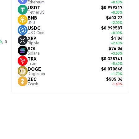
Ethereum
+0.40%
$0.999317
USDT
TetherUS
+0.00%
$603.22
BNB
BNB
+2.00%
$0.999587
USDC
USD Coin
+0.00%
$1.04
XRP
%
, а
Ripple
+2.40%
$76.06
SOL
Solana
+3.60%
$0.328741
TRX
Tron
+0.40%
$0.070848
DOGE
Dogecoin
+1.70%
$505.36
ZEC
Zcash
-1.40%