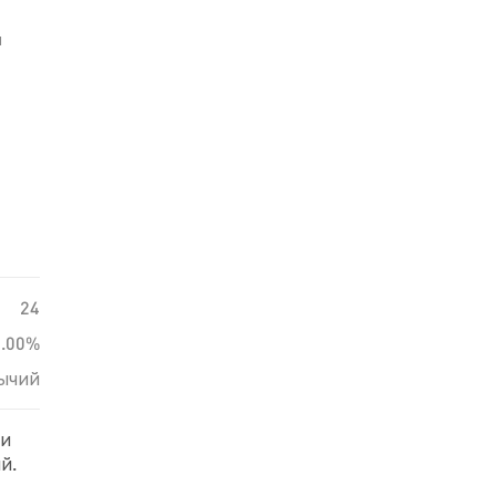
й
24
0.00%
ычий
ди
й.