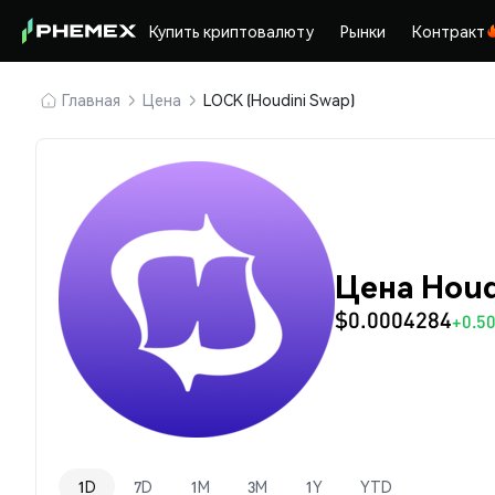
Купить криптовалюту
Рынки
Контракт
Главная
Цена
LOCK (Houdini Swap)
Цена Houd
$0.0004284
+0.5
1D
7D
1M
3M
1Y
YTD