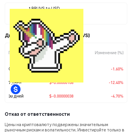
1 BRUVS to USD
$0.00000764
Движения цены OnlyBruvs (BRUVS)
Изменение
Период
Изменение (%)
суммы
Сегодня
$-0.00000012
-1.60%
7 дней
$-0.00000108
-12.40%
30 дней
$-0.00000038
-4.70%
Отказ от ответственности
Цены на криптовалюту подвержены значительным
рыночным рискам и волатильности. Инвестируйте только в