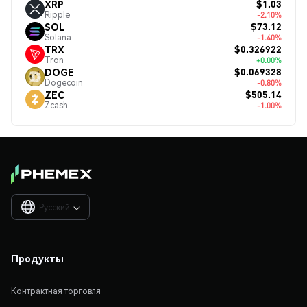
$1.03
XRP
Ripple
-2.10%
$73.12
SOL
Solana
-1.40%
$0.326922
TRX
Tron
+0.00%
$0.069328
DOGE
Dogecoin
-0.80%
$505.14
ZEC
Zcash
-1.00%
Русский

Продукты
Контрактная торговля