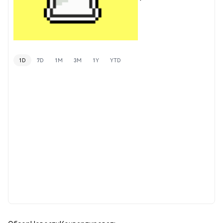
1D
7D
1M
3M
1Y
YTD