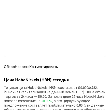
Обзор
Новости
Конвертировать
Цена HoboNickels (HBN) сегодня
Текущая цена HoboNickels (HBN) составляет $0.00064982.
Рыночная капитализация на данный момент — $0.00, а объем
торгов за 24 часа — $0.00. За последние 24 часа HoboNickels
показал изменение на
+0.00%
, а его циркулирующее
предложение составляет приблизительно 0.00. Эти данные
обновляются в режиме реального времени для обеспечения