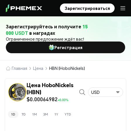
Зарегистрироваться
Зарегистрируйтесь и получите
15
000 USDT
в наградах
Ограниченное предложение ждёт вас!
Регистрация
Главная
Цена
HBN (HoboNickels)
Цена HoboNickels
(HBN)
USD
$0.00064982
+0.00%
1D
7D
1M
3M
1Y
YTD