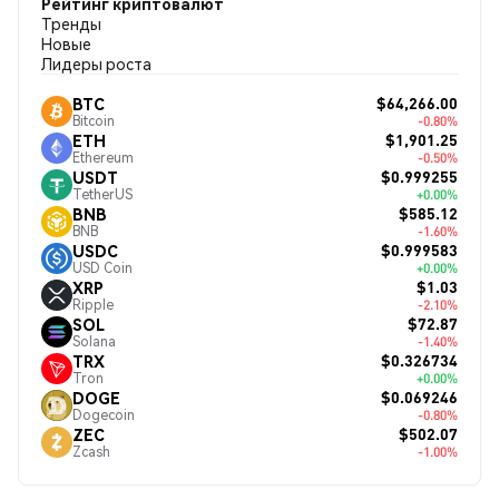
Рейтинг криптовалют
Тренды
Новые
Лидеры роста
$64,266.00
BTC
Bitcoin
-0.80%
$1,901.25
ETH
Ethereum
-0.50%
$0.999255
USDT
TetherUS
+0.00%
$585.12
BNB
BNB
-1.60%
$0.999583
USDC
USD Coin
+0.00%
$1.03
XRP
Ripple
-2.10%
$72.87
SOL
Solana
-1.40%
$0.326734
TRX
Tron
+0.00%
$0.069246
DOGE
Dogecoin
-0.80%
$502.07
ZEC
Zcash
-1.00%