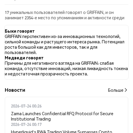
17 уникальных пользователей говорят о GRIFFAIN, и он
занимает 2354-е место по упоминаниям и активности среди
собранных постов. За последние 24 часа настроение в
отношении GRIFFAIN во всех социальных сетях было Бычий.
Быки говорят
Всего было опубликовано 0 новостных статей о GRIFFAIN. В
GRIFFAIN перспективен из-за инновационных технологий,
Twitter 42.11% твитов имели бычий настрой по сравнению с
сильной команды и растущего интереса рынка. Потенциал
10.53% твитов с медвежьим настроем по GRIFFAIN. 47.37%
роста большой как для инвесторов, так и для
твитов были нейтральными по отношению к GRIFFAIN. Эти
пользователей.
данные основаны на 19 твитах.
Медведи говорят
Причины для негативного взгляда на GRIFFAIN: слабая
команда, отсутствие инноваций, низкая ликвидность токена
и недостаточная прозрачность проекта.
Новости
Больше
2026-07-24 00:26
Zama Launches Confidential RFQ Protocol for Secure
Institutional Trading
2026-07-24 00:17
Hyperliquid's RWA Trading Volume Surpasses Crypto