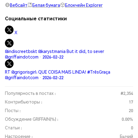
Вебсайт
Белая бумага
Блокчейн Explorer
Социальные статистики
X
@indiscreetbskt @karystmania But it did, to sever
@griffaindotcom · 2026-02-22
RT @grigorisgirl: QUE COISA MAIS LINDA! #TrêsGraça
@griffaindotcom · 2026-02-22
Популярность в постах :
#2,354
Контрибьюторы :
17
Посты :
20
Обсуждение GRIFFAIN(%) :
0.00%
Статьи :
0
Настроение :
Бычий