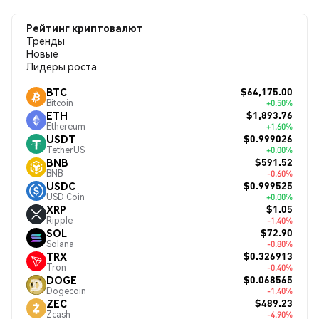
Рейтинг криптовалют
Тренды
Новые
Лидеры роста
$64,175.00
BTC
Bitcoin
+0.50%
$1,893.76
ETH
Ethereum
+1.60%
$0.999026
USDT
TetherUS
+0.00%
$591.52
BNB
BNB
-0.60%
$0.999525
USDC
USD Coin
+0.00%
$1.05
XRP
Ripple
-1.40%
$72.90
SOL
Solana
-0.80%
$0.326913
TRX
Tron
-0.40%
$0.068565
DOGE
Dogecoin
-1.40%
$489.23
ZEC
Zcash
-4.90%