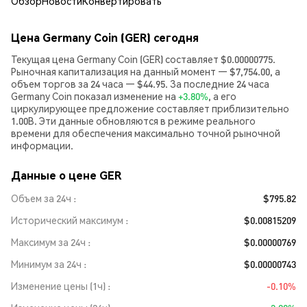
Обзор
Новости
Конвертировать
Цена Germany Coin (GER) сегодня
Текущая цена Germany Coin (GER) составляет $0.00000775.
Рыночная капитализация на данный момент — $7,754.00, а
объем торгов за 24 часа — $44.95. За последние 24 часа
Germany Coin показал изменение на
+3.80%
, а его
циркулирующее предложение составляет приблизительно
1.00B. Эти данные обновляются в режиме реального
времени для обеспечения максимально точной рыночной
информации.
Данные о цене GER
Объем за 24ч
$795.82
Исторический максимум
$0.00815209
Максимум за 24ч
$0.00000769
Минимум за 24ч
$0.00000743
Изменение цены (1ч)
-0.10%