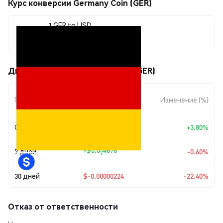
Курс конверсии Germany Coin (GER)
1 GER to USD
$0.00000775
Движения цены Germany Coin (GER)
Изменение
Период
Изменение (%)
суммы
Сегодня
+
$0.00000028
+3.80%
+
$0.0
4678
7 дней
-0.60%
7
30 дней
$-0.00000224
-22.40%
Отказ от ответственности