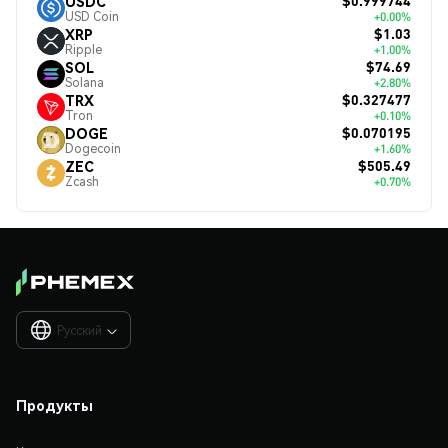
$0.999744
USDC
USD Coin
+0.00%
$1.03
XRP
Ripple
+1.00%
$74.69
SOL
Solana
+2.80%
$0.327477
TRX
Tron
+0.10%
$0.070195
DOGE
Dogecoin
+1.60%
$505.49
ZEC
Zcash
+0.70%
Русский

Продукты