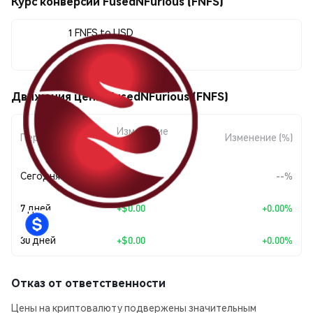
Курс конверсии FusedNFurious (FNFS)
1 FNFS to USD
$0.00000018
Движения цены FusedNFurious (FNFS)
Изменение
Период
Изменение (%)
суммы
Сегодня
--
--%
7 дней
+
$0.00
+0.00%
30 дней
+
$0.00
+0.00%
Отказ от ответственности
Цены на криптовалюту подвержены значительным