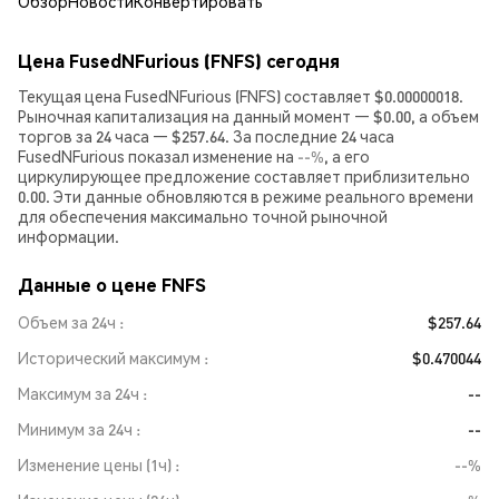
Обзор
Новости
Конвертировать
Цена FusedNFurious (FNFS) сегодня
Текущая цена FusedNFurious (FNFS) составляет $0.00000018.
Рыночная капитализация на данный момент — $0.00, а объем
торгов за 24 часа — $257.64. За последние 24 часа
FusedNFurious показал изменение на
--%
, а его
циркулирующее предложение составляет приблизительно
0.00. Эти данные обновляются в режиме реального времени
для обеспечения максимально точной рыночной
информации.
Данные о цене FNFS
Объем за 24ч
$257.64
Исторический максимум
$0.470044
Максимум за 24ч
--
Минимум за 24ч
--
Изменение цены (1ч)
--%