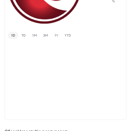
%
1D
7D
1M
3M
1Y
YTD