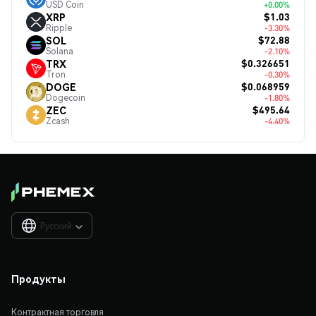
USD Coin
+0.00%
$1.03
XRP
Ripple
-3.30%
$72.88
SOL
Solana
-2.10%
$0.326651
TRX
Tron
-0.30%
$0.068959
DOGE
Dogecoin
-1.80%
$495.64
ZEC
Zcash
-4.40%
Русский

Продукты
Контрактная торговля