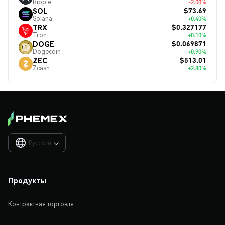
Ripple
-2.00%
$73.69
SOL
Solana
+0.40%
$0.327177
TRX
Tron
+0.10%
$0.069871
DOGE
Dogecoin
+0.90%
$513.01
ZEC
Zcash
+2.80%
Русский

Продукты
Контрактная торговля