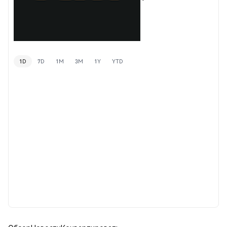
1D
7D
1M
3M
1Y
YTD