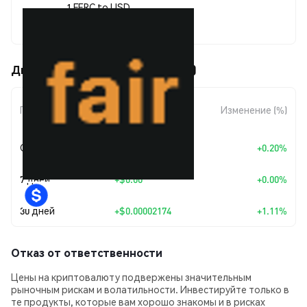
1 FERC to USD
$0.00197949
Движения цены FairERC20 (FERC)
Изменение
Период
Изменение (%)
суммы
Сегодня
+
$0.00000404
+0.20%
7 дней
+
$0.00
+0.00%
30 дней
+
$0.00002174
+1.11%
Отказ от ответственности
Цены на криптовалюту подвержены значительным
рыночным рискам и волатильности. Инвестируйте только в
те продукты, которые вам хорошо знакомы и в рисках