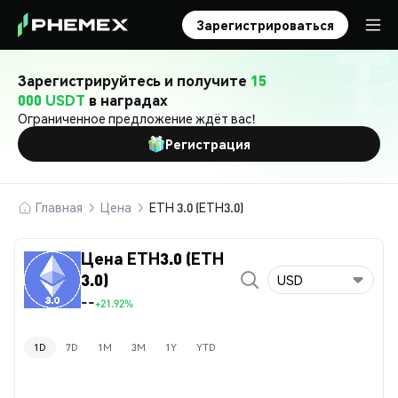
Зарегистрироваться
Зарегистрируйтесь и получите
15
000 USDT
в наградах
Ограниченное предложение ждёт вас!
Регистрация
Главная
Цена
ETH 3.0 (ETH3.0)
Цена ETH3.0 (ETH
3.0)
USD
--
+21.92%
1D
7D
1M
3M
1Y
YTD