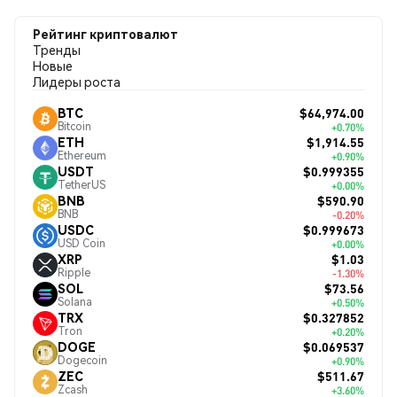
Рейтинг криптовалют
Тренды
Новые
Лидеры роста
$64,974.00
BTC
Bitcoin
+0.70%
$1,914.55
ETH
Ethereum
+0.90%
$0.999355
USDT
TetherUS
+0.00%
$590.90
BNB
BNB
-0.20%
$0.999673
USDC
USD Coin
+0.00%
$1.03
XRP
Ripple
-1.30%
$73.56
SOL
Solana
+0.50%
$0.327852
TRX
Tron
+0.20%
$0.069537
DOGE
Dogecoin
+0.90%
$511.67
ZEC
Zcash
+3.60%